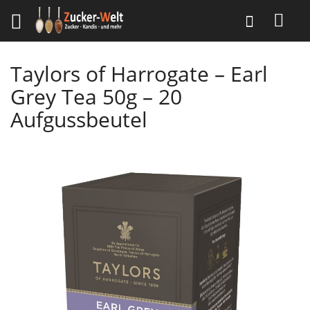
Direkt
Suche
zum
Inhalt
Taylors of Harrogate – Earl
Grey Tea 50g – 20
Aufgussbeutel
Skip
to
the
end
of
the
images
gallery