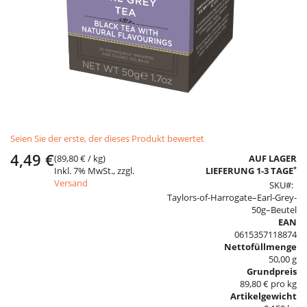
Skip
Seien Sie der erste, der dieses Produkt bewertet
to
the
4,49 €
(
89,80 €
/ kg)
AUF LAGER
beginning
*
Inkl. 7% MwSt., zzgl.
LIEFERUNG 1-3 TAGE
of
Versand
SKU
the
Taylors-of-Harrogate–Earl-Grey-
images
50g–Beutel
gallery
EAN
0615357118874
Nettofüllmenge
50,00 g
Grundpreis
89,80 € pro kg
Artikelgewicht