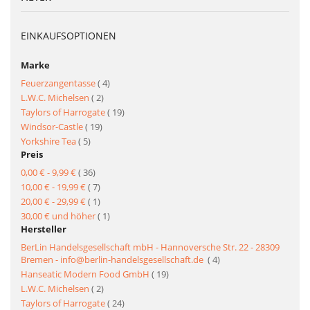
EINKAUFSOPTIONEN
Marke
Artikel
Feuerzangentasse
4
Artikel
L.W.C. Michelsen
2
Artikel
Taylors of Harrogate
19
Artikel
Windsor-Castle
19
Artikel
Yorkshire Tea
5
Preis
Artikel
0,00 €
-
9,99 €
36
Artikel
10,00 €
-
19,99 €
7
Artikel
20,00 €
-
29,99 €
1
Artikel
30,00 €
und höher
1
Hersteller
BerLin Handelsgesellschaft mbH - Hannoversche Str. 22 - 28309
Artikel
Bremen - info@berlin-handelsgesellschaft.de
4
Artikel
Hanseatic Modern Food GmbH
19
Artikel
L.W.C. Michelsen
2
Artikel
Taylors of Harrogate
24