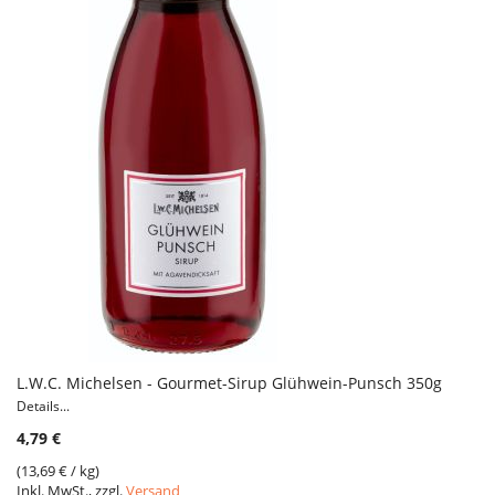
L.W.C. Michelsen - Gourmet-Sirup Glühwein-Punsch 350g
Details...
4,79 €
(
13,69 €
/ kg)
Inkl. MwSt., zzgl.
Versand