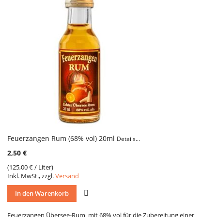
Feuerzangen Rum (68% vol) 20ml
Details...
2,50 €
(
125,00 €
/ Liter)
Inkl. MwSt., zzgl.
Versand
VERGLEICH
In den Warenkorb
Feuerzangen Übersee-Rum mit 68% vol für die Zubereitung einer