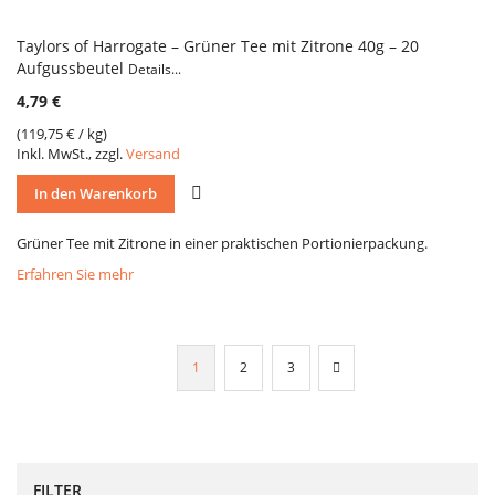
Taylors of Harrogate – Grüner Tee mit Zitrone 40g – 20
Aufgussbeutel
Details...
4,79 €
(
119,75 €
/ kg)
Inkl. MwSt., zzgl.
Versand
VERGLEICH
In den Warenkorb
Grüner Tee mit Zitrone in einer praktischen Portionierpackung.
Erfahren Sie mehr
Seite
Sie
Seite
Seite
Seite
Weiter
1
2
3
lesen
gerade
Seite
FILTER