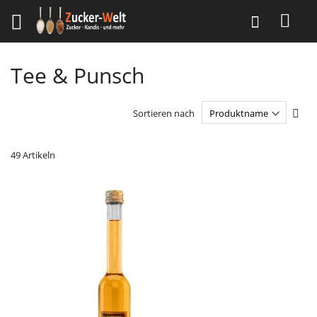
Direkt
Suche
zum
Inhalt
Tee & Punsch
In
Sortieren nach
abst
Reih
49
Artikeln