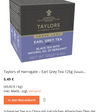
Taylors of Harrogate – Earl Grey Tea 125g
Details...
5,49 €
(
43,92 €
/ kg)
Inkl. MwSt., zzgl.
Versand
VERGLEICH
In den Warenkorb
Schwarzer Tee aus China mit natürlichen ätherischen Ölen der