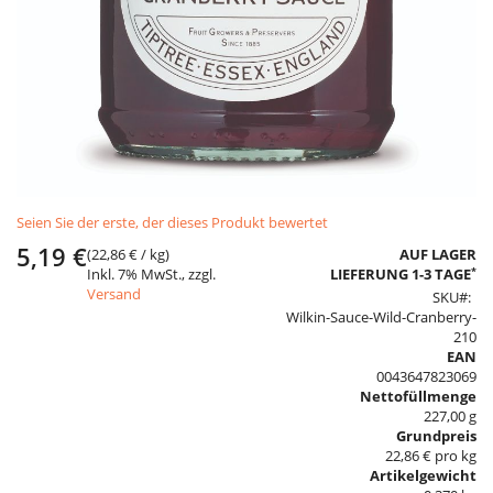
Skip
Seien Sie der erste, der dieses Produkt bewertet
to
the
5,19 €
(
22,86 €
/ kg)
AUF LAGER
beginning
*
Inkl. 7% MwSt., zzgl.
LIEFERUNG 1-3 TAGE
of
Versand
SKU
the
Wilkin-Sauce-Wild-Cranberry-
images
210
gallery
EAN
0043647823069
Nettofüllmenge
227,00 g
Grundpreis
22,86 € pro kg
Artikelgewicht