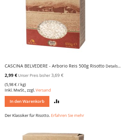
CASCINA BELVEDERE - Arborio Reis 500g Risotto
Details...
Sonderangebot
2,99 €
3,69 €
Unser Preis bisher
(
5,98 €
/ kg)
Inkl. MwSt., zzgl.
Versand
VERGLEICH
In den Warenkorb
Der Klassiker für Risotto.
Erfahren Sie mehr