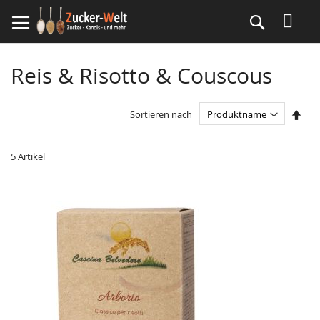
Direkt
Suche
zum
Inhalt
Reis & Risotto & Couscous
In
Sortieren nach
abst
Reih
5
Artikel