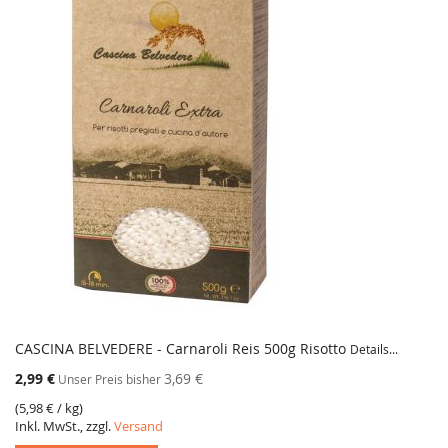
CASCINA BELVEDERE - Carnaroli Reis 500g Risotto
Details...
Sonderangebot
2,99 €
3,69 €
Unser Preis bisher
(
5,98 €
/ kg)
Inkl. MwSt., zzgl.
Versand