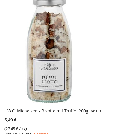
L.W.C. Michelsen - Risotto mit Trüffel 200g
Details...
5,49 €
(
27,45 €
/ kg)