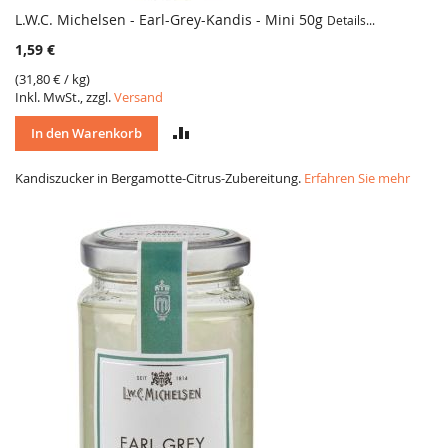
L.W.C. Michelsen - Earl-Grey-Kandis - Mini 50g
Details...
1,59 €
(
31,80 €
/ kg)
Inkl. MwSt., zzgl.
Versand
VERGLEICH
In den Warenkorb
Kandiszucker in Bergamotte-Citrus-Zubereitung.
Erfahren Sie mehr