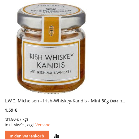
L.W.C. Michelsen - Irish-Whiskey-Kandis - Mini 50g
Details...
1,59 €
(
31,80 €
/ kg)
Inkl. MwSt., zzgl.
Versand
VERGLEICH
In den Warenkorb