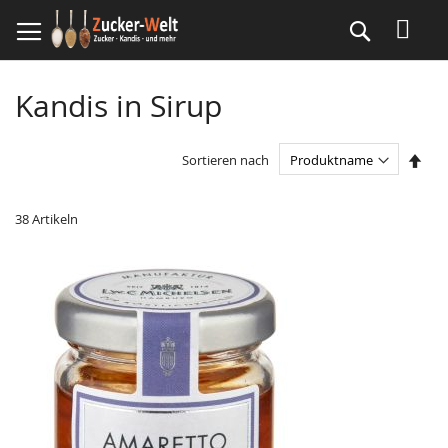
Direkt
Suche
zum
Inhalt
Kandis in Sirup
In
Sortieren nach
abst
Reih
38
Artikeln