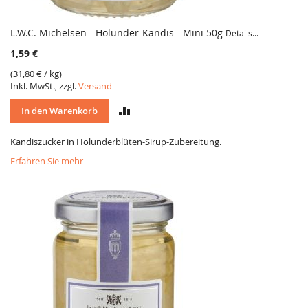
L.W.C. Michelsen - Holunder-Kandis - Mini 50g
Details...
1,59 €
(
31,80 €
/ kg)
Inkl. MwSt., zzgl.
Versand
VERGLEICH
In den Warenkorb
Kandiszucker in Holunderblüten-Sirup-Zubereitung.
Erfahren Sie mehr