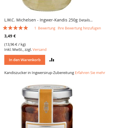
L.W.C. Michelsen - Ingwer-Kandis 250g
Details...
Bewertung:
1
Bewertung
Ihre Bewertung hinzufügen
100
100
% of
3,49 €
(
13,96 €
/ kg)
Inkl. MwSt., zzgl.
Versand
VERGLEICH
In den Warenkorb
Kandiszucker in Ingwersirup-Zubereitung
Erfahren Sie mehr