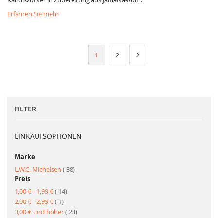
Kandiszucker in Zubereitung aus Jamaika-Rum.
Erfahren Sie mehr
Seite
Sie
Seite
Seite
Weiter
1
2
lesen
gerade
Seite
FILTER
EINKAUFSOPTIONEN
Marke
Artikel
L.W.C. Michelsen
38
Preis
Artikel
1,00 €
-
1,99 €
14
Artikel
2,00 €
-
2,99 €
1
Artikel
3,00 €
und höher
23