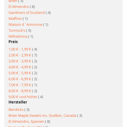
Artikel
Brien
3
Artikel
El Almendro
8
Artikel
Gardiners of Scotland
4
Artikel
Maffren
1
Artikel
Maison d´Armorine
1
Artikel
Tunnock’s
5
Artikel
Wilhelmina
1
Preis
Artikel
1,00 €
-
1,99 €
4
Artikel
2,00 €
-
2,99 €
7
Artikel
3,00 €
-
3,99 €
2
Artikel
4,00 €
-
4,99 €
2
Artikel
5,00 €
-
5,99 €
2
Artikel
6,00 €
-
6,99 €
2
Artikel
7,00 €
-
7,99 €
1
Artikel
8,00 €
-
8,99 €
2
Artikel
9,00 €
und höher
4
Hersteller
Artikel
Bendicks
3
Artikel
Brien Maple Sweets inc. Québec, Canada
3
Artikel
El Almendro, Spanien
8