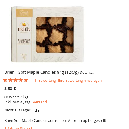
Brien - Soft Maple Candies 84g (12x7g)
Details...
Bewertung:
1
Bewertung
Ihre Bewertung hinzufügen
100
100
% of
8,95 €
(
106,55 €
/ kg)
Inkl. MwSt., zzgl.
Versand
VERGLEICH
Nicht auf Lager
Brien Soft Maple-Candies aus reinem Ahornsirup hergestellt.
Erfahren Sie mehr