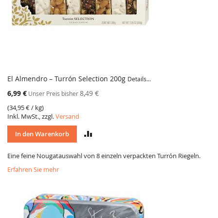
El Almendro – Turrón Selection 200g
Details...
Sonderangebot
6,99 €
8,49 €
Unser Preis bisher
(
34,95 €
/ kg)
Inkl. MwSt., zzgl.
Versand
VERGLEICH
In den Warenkorb
Eine feine Nougatauswahl von 8 einzeln verpackten Turrón Riegeln.
Erfahren Sie mehr