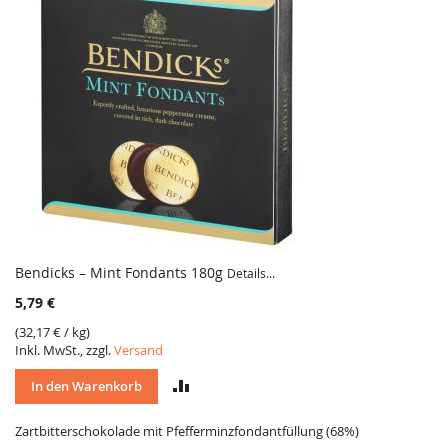
Bendicks – Mint Fondants 180g
Details...
5,79 €
(
32,17 €
/ kg)
Inkl. MwSt., zzgl.
Versand
VERGLEICH
In den Warenkorb
Zartbitterschokolade mit Pfefferminzfondantfüllung (68%)