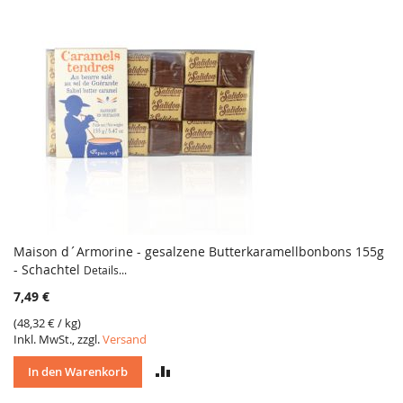
Maison d´Armorine - gesalzene Butterkaramellbonbons 155g
- Schachtel
Details...
7,49 €
(
48,32 €
/ kg)
Inkl. MwSt., zzgl.
Versand
VERGLEICH
In den Warenkorb