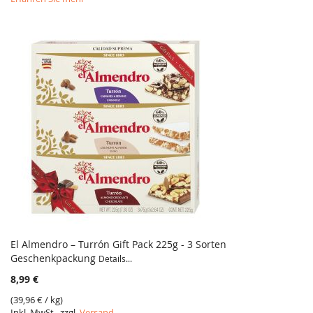
El Almendro – Turrón Gift Pack 225g - 3 Sorten
Geschenkpackung
Details...
8,99 €
(
39,96 €
/ kg)
Inkl. MwSt., zzgl.
Versand