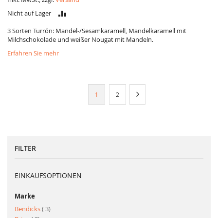
VERGLEICH
Nicht auf Lager
3 Sorten Turrón: Mandel-/Sesamkaramell, Mandelkaramell mit
Milchschokolade und weißer Nougat mit Mandeln.
Erfahren Sie mehr
Seite
Sie
Seite
Seite
Weiter
1
2
lesen
gerade
Seite
FILTER
EINKAUFSOPTIONEN
Marke
Artikel
Bendicks
3