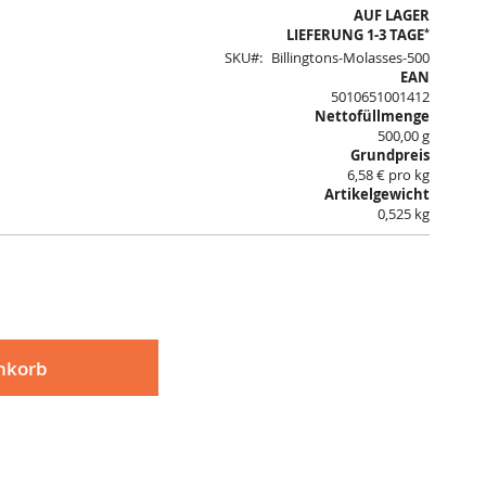
AUF LAGER
*
LIEFERUNG 1-3 TAGE
SKU
Billingtons-Molasses-500
EAN
5010651001412
Nettofüllmenge
500,00 g
Grundpreis
6,58 € pro kg
Artikelgewicht
0,525 kg
nkorb