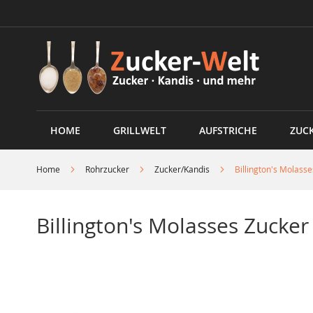
Direkt
zum
Inhalt
HOME
GRILLWELT
AUFSTRICHE
ZUC
Home
Rohrzucker
Zucker/Kandis
Billington's Molass
Billington's Molasses Zucker
Skip
to