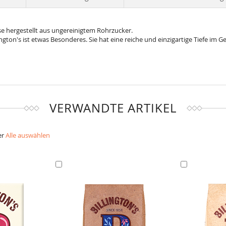
sse hergestellt aus ungereinigtem Rohrzucker.
ington's ist etwas Besonderes. Sie hat eine reiche und einzigartige Tiefe 
VERWANDTE ARTIKEL
er
Alle auswählen
In
In
den
den
Warenkorb
Warenkorb