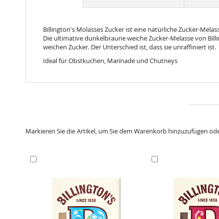
beginning
of
the
Billington's Molasses Zucker ist eine natürliche Zucker-Mela
images
Die ultimative dunkelbraune weiche Zucker-Melasse von Bill
gallery
weichen Zucker. Der Unterschied ist, dass sie unraffiniert ist.
Ideal für Obstkuchen, Marinade und Chutneys
Markieren Sie die Artikel, um Sie dem Warenkorb hinzuzufügen od
In
In
den
den
Warenkorb
Warenkorb