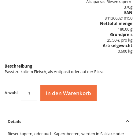
Alcaparras-Riesenkapern-
images
370g
gallery
EAN
8413663210150
Nettofüllmenge
180,00 g
Grundpreis
25,50 € pro kg
Artikelgewicht
0,600 kg
Beschreibung
Passt zu kaltem Fleisch, als Antipasti oder auf der Pizza.
In den Warenkorb
Anzahl
Details
Riesenkapern, oder auch Kapernbeeren, werden in Salzlake oder