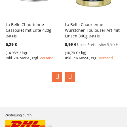
La Belle Chaurienne -
La Belle Chaurienne -
L
Cassoulet mit Ente 420g
Würstchen Toulouser Art mit
G
Linsen 840g
m
Details...
Details...
L
Sonderangebot
6,29 €
8,99 €
9,95 €
Unser Preis bisher
S
8
(
14,98 €
/ kg)
(
10,70 €
/ kg)
Inkl. 7% MwSt., zzgl.
Versand
Inkl. 7% MwSt., zzgl.
Versand
(
1
I