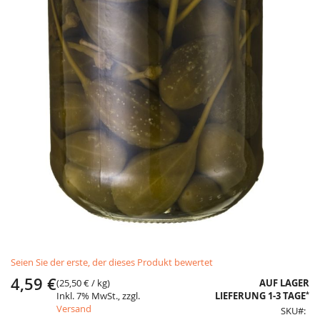
Skip
Seien Sie der erste, der dieses Produkt bewertet
to
the
4,59 €
(
25,50 €
/ kg)
AUF LAGER
beginning
*
Inkl. 7% MwSt., zzgl.
LIEFERUNG 1-3 TAGE
of
Versand
SKU
the