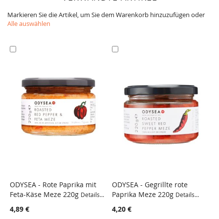
Markieren Sie die Artikel, um Sie dem Warenkorb hinzuzufügen oder
Alle auswählen
In
In
den
den
Warenkorb
Warenkorb
ODYSEA - Rote Paprika mit
ODYSEA - Gegrillte rote
P
Feta-Käse Meze 220g
Paprika Meze 220g
Details...
Details...
De
VERGLEICH
VERGLEICH
4,89 €
4,20 €
2