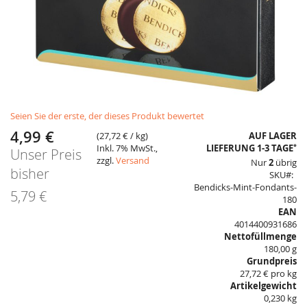
Skip
Seien Sie der erste, der dieses Produkt bewertet
to
the
4,99 €
Sonderangebot
(
27,72 €
/ kg)
AUF LAGER
beginning
*
Inkl. 7% MwSt.,
LIEFERUNG 1-3 TAGE
Unser Preis
of
zzgl.
Versand
Nur
2
übrig
the
bisher
SKU
images
Bendicks-Mint-Fondants-
gallery
5,79 €
180
EAN
4014400931686
Nettofüllmenge
180,00 g
Grundpreis
27,72 € pro kg
Artikelgewicht
0,230 kg