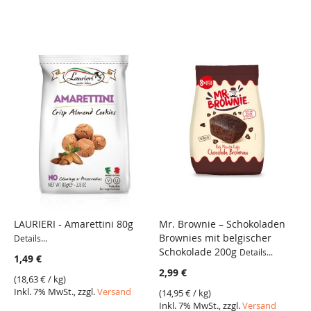
LAURIERI - Amarettini 80g
Mr. Brownie – Schokoladen
M
Brownies mit belgischer
C
Details...
Schokolade 200g
Details...
1,49 €
2
2,99 €
(
18,63 €
/ kg)
(
1
Inkl. 7% MwSt., zzgl.
Versand
I
(
14,95 €
/ kg)
Inkl. 7% MwSt., zzgl.
Versand