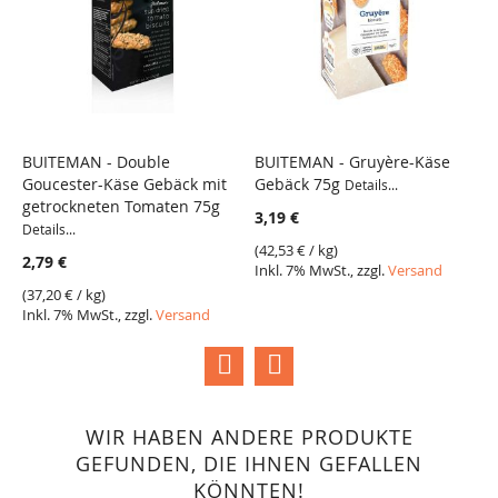
BUITEMAN - Double
BUITEMAN - Gruyère-Käse
B
Goucester-Käse Gebäck mit
Gebäck 75g
R
Details...
VERGLEICH
VERGLEICH
getrockneten Tomaten 75g
De
3,19 €
Details...
3
(
42,53 €
/ kg)
2,79 €
Inkl. 7% MwSt., zzgl.
Versand
(
4
I
(
37,20 €
/ kg)
Inkl. 7% MwSt., zzgl.
Versand
WIR HABEN ANDERE PRODUKTE
GEFUNDEN, DIE IHNEN GEFALLEN
KÖNNTEN!