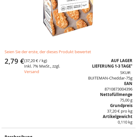
Skip
Seien Sie der erste, der dieses Produkt bewertet
to
the
2,79 €
(
37,20 €
/ kg)
AUF LAGER
beginning
*
Inkl. 7% MwSt., zzgl.
LIEFERUNG 1-3 TAGE
of
Versand
SKU
the
BUITEMAN-Cheddar-75g
images
EAN
gallery
8710873004396
Nettofüllmenge
75,00 g
Grundpreis
37,20 € pro kg
Artikelgewicht
0,110 kg