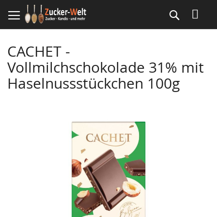
Direkt
Suche
zum
Inhalt
CACHET -
Vollmilchschokolade 31% mit
Haselnussstückchen 100g
Skip
to
the
end
of
the
images
gallery