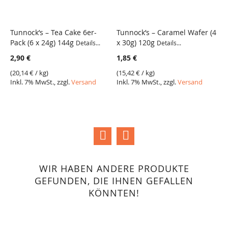
Tunnock’s – Tea Cake 6er-
Tunnock’s – Caramel Wafer (4
C
Pack (6 x 24g) 144g
x 30g) 120g
V
Details...
Details...
VERGLEICH
VERGLEICH
1
2,90 €
1,85 €
2
(
20,14 €
/ kg)
(
15,42 €
/ kg)
Inkl. 7% MwSt., zzgl.
Versand
Inkl. 7% MwSt., zzgl.
Versand
(
2
I
WIR HABEN ANDERE PRODUKTE
GEFUNDEN, DIE IHNEN GEFALLEN
KÖNNTEN!