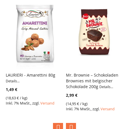
LAURIERI - Amarettini 80g
Mr. Brownie – Schokoladen
M
Brownies mit belgischer
C
Details...
Schokolade 200g
Details...
1,49 €
2
2,99 €
(
18,63 €
/ kg)
(
1
Inkl. 7% MwSt., zzgl.
Versand
I
(
14,95 €
/ kg)
Inkl. 7% MwSt., zzgl.
Versand