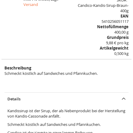
SKU
of
Versand
Candico-Kandis-Sirup-Braun-
the
400g
images
EAN
gallery
5410256051117
Nettofüllmenge
400,00 g
Grundpreis
9,88 € pro kg
Artikelgewicht
0,500 kg
Beschreibung
Schmeckt köstlich auf Sandwiches und Pfannkuchen.
Details
Kandissirup ist der Sirup, der als Nebenprodukt bei der Herstellung
von Kandis-Cassonade anfällt.
Schmeckt köstlich auf Sandwiches und Pfannkuchen.
Candico ist der jüngste in einer langen Reihe von