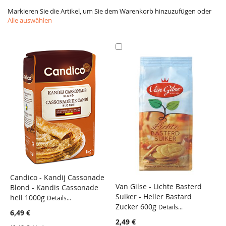
Markieren Sie die Artikel, um Sie dem Warenkorb hinzuzufügen oder
Alle auswählen
In
den
Warenkorb
Candico - Kandij Cassonade
V
Van Gilse - Lichte Basterd
Blond - Kandis Cassonade
S
VERGLEICH
Suiker - Heller Bastard
hell 1000g
Z
Details...
VERGLEICH
Zucker 600g
Details...
6,49 €
2
2,49 €