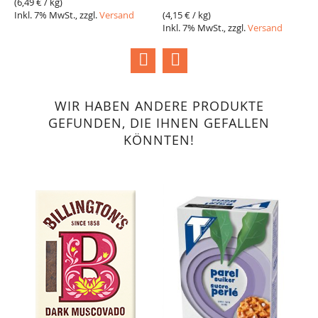
(
6,49 €
/ kg)
(
4
Inkl. 7% MwSt., zzgl.
Versand
(
4,15 €
/ kg)
I
Inkl. 7% MwSt., zzgl.
Versand
WIR HABEN ANDERE PRODUKTE
GEFUNDEN, DIE IHNEN GEFALLEN
KÖNNTEN!