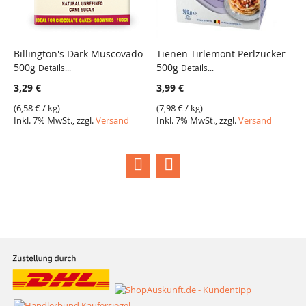
Billington's Dark Muscovado
Tienen-Tirlemont Perlzucker
B
500g
500g
G
Details...
Details...
De
3,29 €
3,99 €
5
(
6,58 €
/ kg)
(
7,98 €
/ kg)
Inkl. 7% MwSt., zzgl.
Versand
Inkl. 7% MwSt., zzgl.
Versand
(
5
I