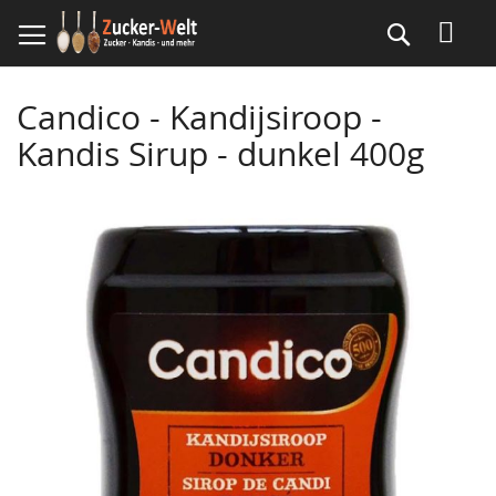
Direkt
Suche
zum
Inhalt
Candico - Kandijsiroop -
Kandis Sirup - dunkel 400g
Skip
to
the
end
of
the
images
gallery