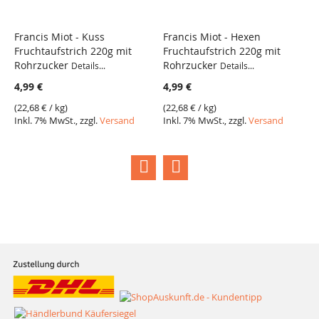
Francis Miot - Kuss
Francis Miot - Hexen
F
Fruchtaufstrich 220g mit
Fruchtaufstrich 220g mit
A
Rohrzucker
Rohrzucker
R
Details...
Details...
4,99 €
4,99 €
4
(
22,68 €
/ kg)
(
22,68 €
/ kg)
(
2
Inkl. 7% MwSt., zzgl.
Versand
Inkl. 7% MwSt., zzgl.
Versand
I