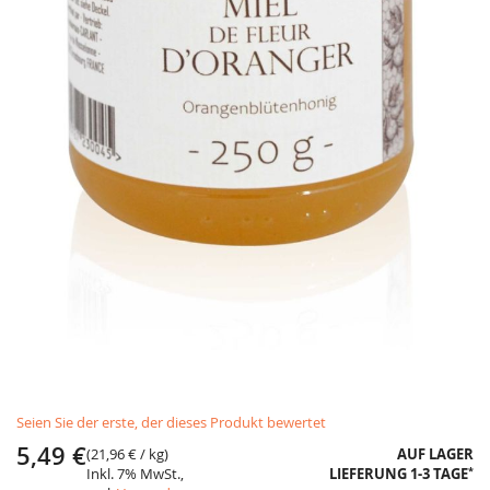
Skip
Seien Sie der erste, der dieses Produkt bewertet
to
the
5,49 €
(
21,96 €
/ kg)
AUF LAGER
beginning
*
Inkl. 7% MwSt.,
LIEFERUNG 1-3 TAGE
of