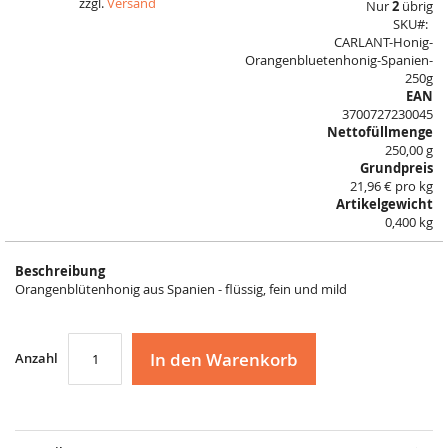
zzgl.
Versand
Nur
2
übrig
the
SKU
images
CARLANT-Honig-
gallery
Orangenbluetenhonig-Spanien-
250g
EAN
3700727230045
Nettofüllmenge
250,00 g
Grundpreis
21,96 € pro kg
Artikelgewicht
0,400 kg
Beschreibung
Orangenblütenhonig aus Spanien - flüssig, fein und mild
In den Warenkorb
Anzahl