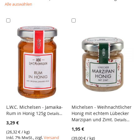
Alle auswählen
In
In
den
den
Warenkorb
Warenkorb
L.W.C. Michelsen - Jamaika-
Michelsen - Weihnachtlicher
L
Rum in Honig 125g
Honig mit echtem Lübecker
L
Details...
VERGLEICH
VERGLEICH
Marzipan und Zimt.
Details...
De
3,29 €
1,95 €
1
(
26,32 €
/ kg)
Inkl. 7% MwSt., zzgl.
Versand
(
39,00 €
/ kg)
(
3