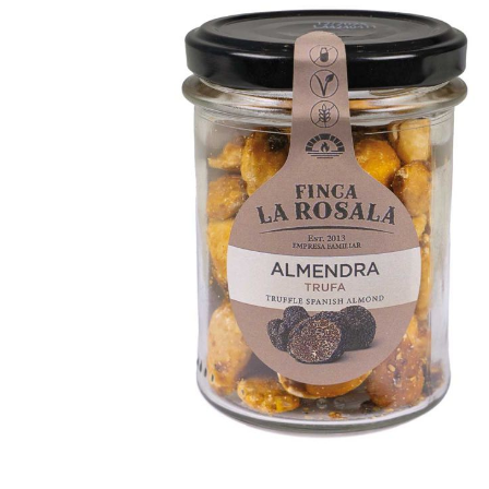
the
end
of
the
images
gallery