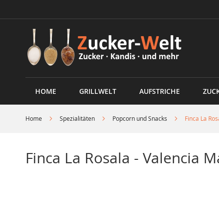
Direkt
zum
Inhalt
HOME
GRILLWELT
AUFSTRICHE
ZUC
Home
Spezialitäten
Popcorn und Snacks
Finca La Ros
Finca La Rosala - Valencia M
Skip
to