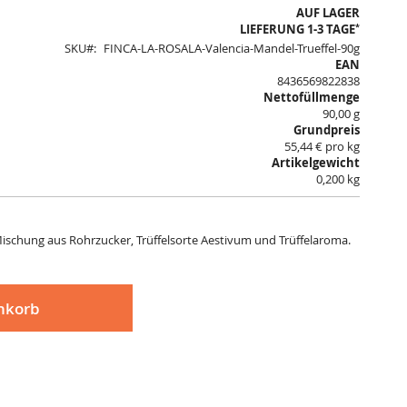
AUF LAGER
*
LIEFERUNG 1-3 TAGE
SKU
FINCA-LA-ROSALA-Valencia-Mandel-Trueffel-90g
EAN
8436569822838
Nettofüllmenge
90,00 g
Grundpreis
55,44 € pro kg
Artikelgewicht
0,200 kg
Mischung aus Rohrzucker, Trüffelsorte Aestivum und Trüffelaroma.
nkorb