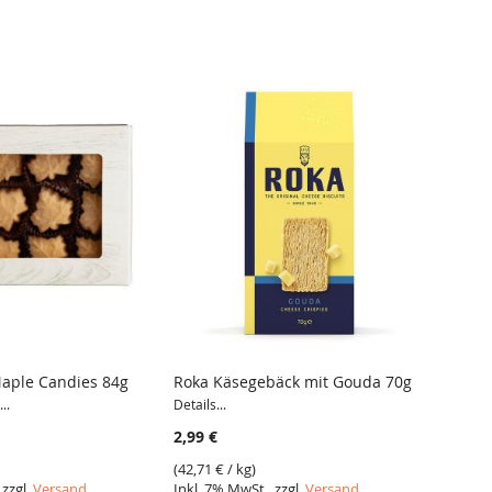
Maple Candies 84g
Roka Käsegebäck mit Gouda 70g
VERDU
Erdnu
..
Details...
2,99 €
2,79 €
(
42,71 €
/ kg)
(
37,20 
 zzgl.
Versand
Inkl. 7% MwSt., zzgl.
Versand
Inkl. 7