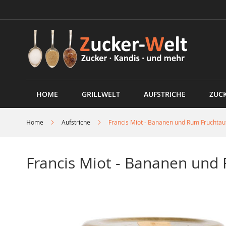
Direkt
zum
Inhalt
HOME
GRILLWELT
AUFSTRICHE
ZUC
Home
Aufstriche
Francis Miot - Bananen und Rum Fruchtau
Francis Miot - Bananen und 
Skip
to