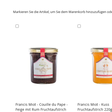
Markieren Sie die Artikel, um Sie dem Warenkorb hinzuzufügen od
In
In
den
den
Warenkorb
Warenkorb
Francis Miot - Couille du Pape -
Francis Miot - Kuss
Feige mit Rum Fruchtaufstrich
Fruchtaufstrich 220g
VERGLEICH
VERGLEICH