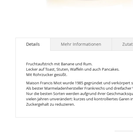
Skip
to
the
Details
Mehr Informationen
Zuta
beginning
of
the
Fruchtaufstrich mit Banane und Rum.
images
Lecker auf Toast, Stuten, Waffeln und auch Pancakes.
gallery
Mit Rohrzucker gesüßt.
Maison Francis Miot wurde 1985 gegründet und verkörpert se
Als bester Marmeladenhersteller Frankreichs und dreifacher 
Nur die besten Sorten werden aufgrund ihrer Geschmacksquali
vielen Jahren unverändert: kurzes und kontrolliertes Garen 
Zuckergehalt zu reduzieren.