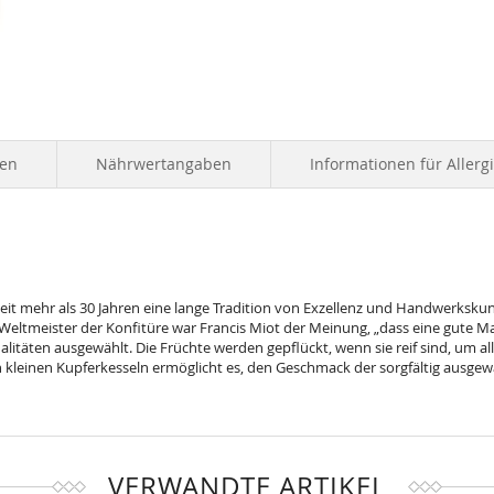
ten
Nährwertangaben
Informationen für Allerg
it mehr als 30 Jahren eine lange Tradition von Exzellenz und Handwerkskun
Weltmeister der Konfitüre war Francis Miot der Meinung, „dass eine gute M
täten ausgewählt. Die Früchte werden gepflückt, wenn sie reif sind, um all 
in kleinen Kupferkesseln ermöglicht es, den Geschmack der sorgfältig ausg
VERWANDTE ARTIKEL