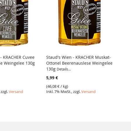
 - KRACHER Cuvee
Staud's Wien - KRACHER Muskat-
Staud'
e Weingelee 130g
Ottonel Beerenauslese Weingelee
Banan
130g
Details...
Details.
5,99 €
3,99 €
(
46,08 €
/ kg)
(
30,69 
 zzgl.
Versand
Inkl. 7% MwSt., zzgl.
Versand
Inkl. 7