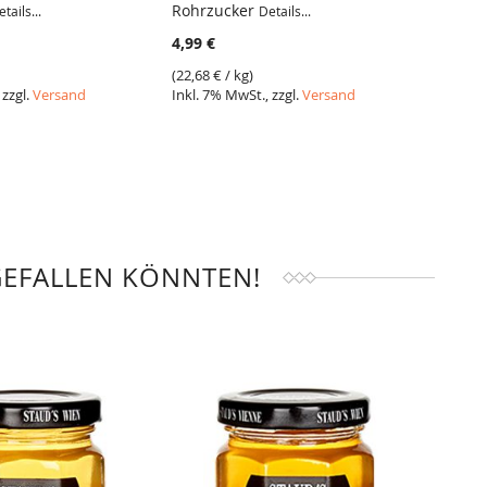
Rohrzucker
Rohrz
tails...
Details...
4,99 €
4,99 €
(
22,68 €
/ kg)
(
22,68 
 zzgl.
Versand
Inkl. 7% MwSt., zzgl.
Versand
Inkl. 7
GEFALLEN KÖNNTEN!