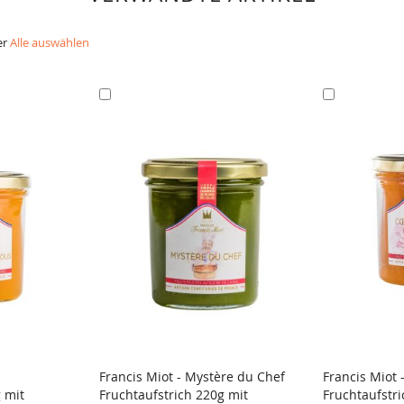
er
Alle auswählen
In
In
den
den
Warenkorb
Warenkorb
Francis Miot - Mystère du Chef
Francis Miot
 mit
Fruchtaufstrich 220g mit
Fruchtaufstri
VERGLEICH
VERGLE