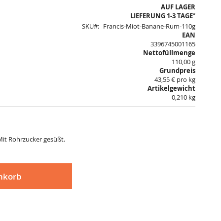
AUF LAGER
*
LIEFERUNG 1-3 TAGE
SKU
Francis-Miot-Banane-Rum-110g
EAN
3396745001165
Nettofüllmenge
110,00 g
Grundpreis
43,55 € pro kg
Artikelgewicht
0,210 kg
Mit Rohrzucker gesüßt.
nkorb