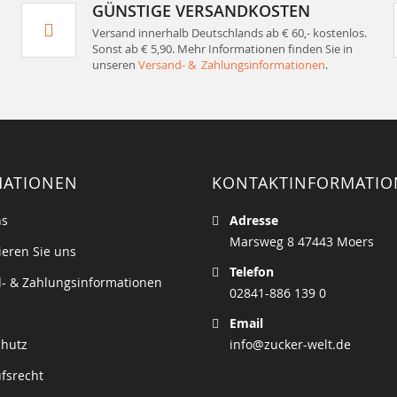
GÜNSTIGE VERSANDKOSTEN
Versand innerhalb Deutschlands ab € 60,- kostenlos.
Sonst ab € 5,90. Mehr Informationen finden Sie in
unseren
Versand- & Zahlungsinformationen
.
MATIONEN
KONTAKTINFORMATI
ns
Adresse
Marsweg 8 47443 Moers
ieren Sie uns
Telefon
- & Zahlungsinformationen
02841-886 139 0
Email
chutz
info@zucker-welt.de
fsrecht