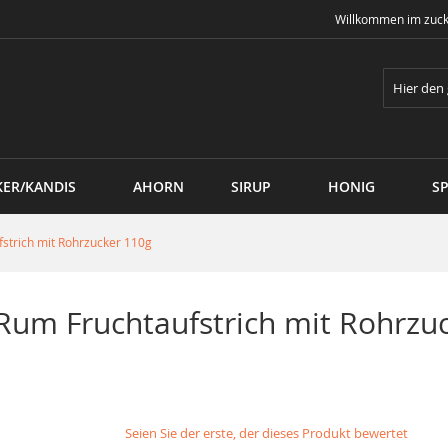
Willkommen im zuck
Suche
KER/KANDIS
AHORN
SIRUP
HONIG
SP
fstrich mit Rohrzucker 110g
Rum Fruchtaufstrich mit Rohrzu
Seien Sie der erste, der dieses Produkt bewertet