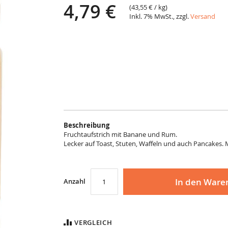
4,79 €
(
43,55 €
/ kg)
Inkl. 7% MwSt., zzgl.
Versand
Beschreibung
Fruchtaufstrich mit Banane und Rum.
Lecker auf Toast, Stuten, Waffeln und auch Pancakes. 
In den Ware
Anzahl
VERGLEICH