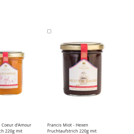
In
In
den
den
Warenkorb
War
 - Coeur d'Amour
Francis Miot - Hexen
Franci
ch 220g mit
Fruchtaufstrich 220g mit
Apriko
ICH
VERGLEICH