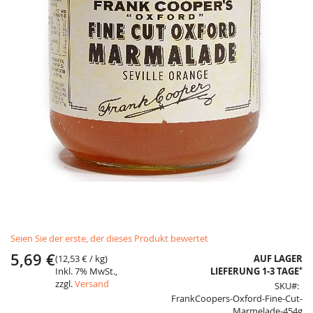
Skip
Seien Sie der erste, der dieses Produkt bewertet
to
the
5,69 €
(
12,53 €
/ kg)
AUF LAGER
beginning
*
Inkl. 7% MwSt.,
LIEFERUNG 1-3 TAGE
of
zzgl.
Versand
SKU
the
FrankCoopers-Oxford-Fine-Cut-
images
Marmelade-454g