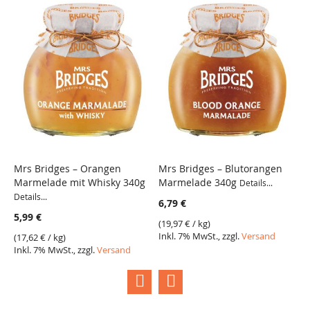
Mrs Bridges – Orangen
Mrs Bridges – Blutorangen
M
Marmelade mit Whisky 340g
Marmelade 340g
O
Details...
VERGLEICH
VERGLEICH
Details...
De
6,79 €
5,99 €
5
(
19,97 €
/ kg)
Inkl. 7% MwSt., zzgl.
Versand
(
17,62 €
/ kg)
(
1
Inkl. 7% MwSt., zzgl.
Versand
I