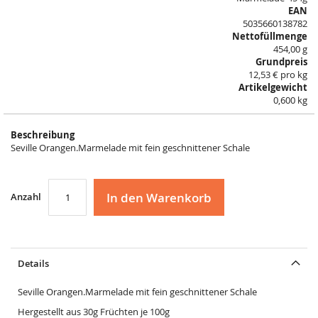
gallery
EAN
5035660138782
Nettofüllmenge
454,00 g
Grundpreis
12,53 € pro kg
Artikelgewicht
0,600 kg
Beschreibung
Seville Orangen.Marmelade mit fein geschnittener Schale
In den Warenkorb
Anzahl
Details
Seville Orangen.Marmelade mit fein geschnittener Schale
Hergestellt aus 30g Früchten je 100g