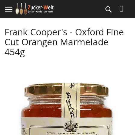
Direkt
Suche
zum
Inhalt
Frank Cooper's - Oxford Fine
Cut Orangen Marmelade
454g
Skip
to
the
end
of
the
images
gallery