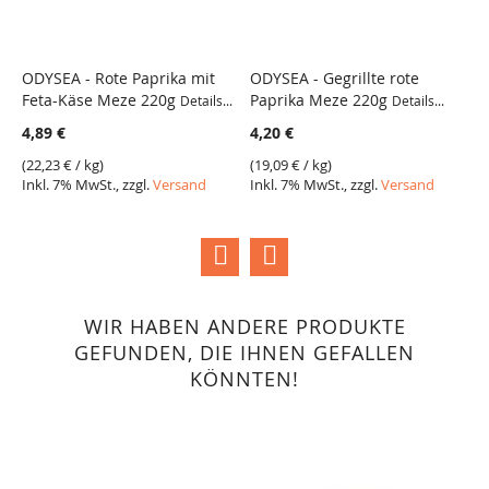
ODYSEA - Rote Paprika mit
ODYSEA - Gegrillte rote
T
Feta-Käse Meze 220g
Paprika Meze 220g
A
Details...
Details...
VERGLEICH
VERGLEICH
De
4,89 €
4,20 €
2
(
22,23 €
/ kg)
(
19,09 €
/ kg)
Inkl. 7% MwSt., zzgl.
Versand
Inkl. 7% MwSt., zzgl.
Versand
(
2
I
WIR HABEN ANDERE PRODUKTE
GEFUNDEN, DIE IHNEN GEFALLEN
KÖNNTEN!