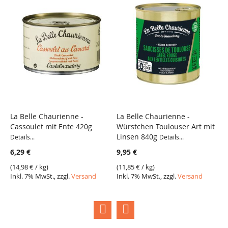
La Belle Chaurienne -
La Belle Chaurienne -
L
Cassoulet mit Ente 420g
Würstchen Toulouser Art mit
G
Linsen 840g
m
Details...
Details...
L
6,29 €
9,95 €
9
(
14,98 €
/ kg)
(
11,85 €
/ kg)
Inkl. 7% MwSt., zzgl.
Versand
Inkl. 7% MwSt., zzgl.
Versand
(
1
I