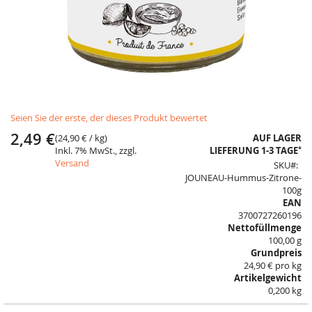
Skip
Seien Sie der erste, der dieses Produkt bewertet
to
the
2,49 €
(
24,90 €
/ kg)
AUF LAGER
beginning
*
Inkl. 7% MwSt., zzgl.
LIEFERUNG 1-3 TAGE
of
Versand
SKU
the
JOUNEAU-Hummus-Zitrone-
images
100g
gallery
EAN
3700727260196
Nettofüllmenge
100,00 g
Grundpreis
24,90 € pro kg
Artikelgewicht
0,200 kg