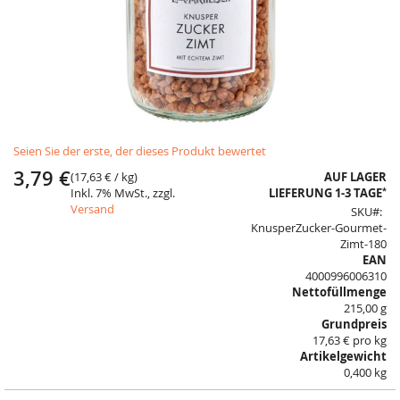
Skip
Seien Sie der erste, der dieses Produkt bewertet
to
the
3,79 €
(
17,63 €
/ kg)
AUF LAGER
beginning
*
Inkl. 7% MwSt., zzgl.
LIEFERUNG 1-3 TAGE
of
Versand
SKU
the
KnusperZucker-Gourmet-
images
Zimt-180
gallery
EAN
4000996006310
Nettofüllmenge
215,00 g
Grundpreis
17,63 € pro kg
Artikelgewicht
0,400 kg