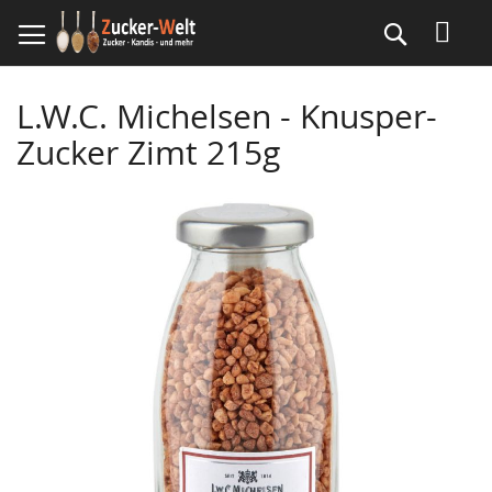
Direkt
Suche
zum
Inhalt
L.W.C. Michelsen - Knusper-
Zucker Zimt 215g
Skip
to
the
end
of
the
images
gallery