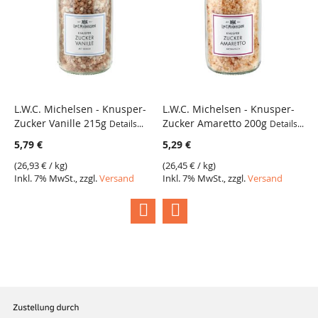
L.W.C. Michelsen - Knusper-
L.W.C. Michelsen - Knusper-
L
Zucker Vanille 215g
Zucker Amaretto 200g
Z
Details...
Details...
VERGLEICH
VERGLEICH
5,79 €
5,29 €
4
(
26,93 €
/ kg)
(
26,45 €
/ kg)
(
2
Inkl. 7% MwSt., zzgl.
Versand
Inkl. 7% MwSt., zzgl.
Versand
I