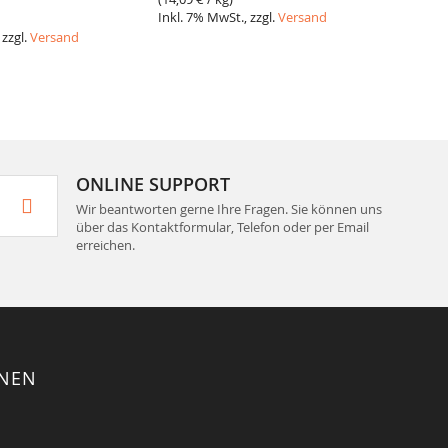
Inkl. 7% MwSt., zzgl.
Versand
Inkl. 7
 zzgl.
Versand
ONLINE SUPPORT
Wir beantworten gerne Ihre Fragen. Sie können uns
über das Kontaktformular, Telefon oder per Email
erreichen.
ONEN