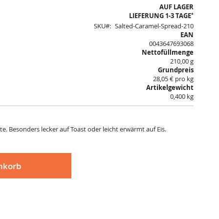
AUF LAGER
*
LIEFERUNG 1-3 TAGE
SKU
Salted-Caramel-Spread-210
EAN
0043647693068
Nettofüllmenge
210,00 g
Grundpreis
28,05 € pro kg
Artikelgewicht
0,400 kg
e. Besonders lecker auf Toast oder leicht erwärmt auf Eis.
nkorb