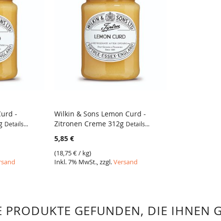
Curd -
Wilkin & Sons Lemon Curd -
2g
Zitronen Creme 312g
Details...
Details...
VERGLEICH
5,85 €
(
18,75 €
/ kg)
rsand
Inkl. 7% MwSt., zzgl.
Versand
 PRODUKTE GEFUNDEN, DIE IHNEN 