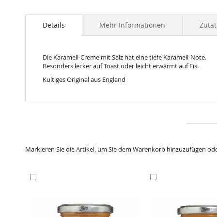
Skip
to
the
Details
Mehr Informationen
Zuta
beginning
of
the
Die Karamell-Creme mit Salz hat eine tiefe Karamell-Note.
images
Besonders lecker auf Toast oder leicht erwärmt auf Eis.
gallery
Kultiges Original aus England
Markieren Sie die Artikel, um Sie dem Warenkorb hinzuzufügen od
In
In
den
den
Warenkorb
Warenkorb