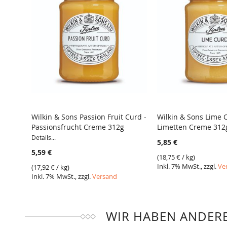
Wilkin & Sons Passion Fruit Curd -
Wilkin & Sons Lime 
Passionsfrucht Creme 312g
Limetten Creme 31
VERGLEICH
VERGLEICH
Details...
5,85 €
5,59 €
(
18,75 €
/ kg)
Inkl. 7% MwSt., zzgl.
Ve
(
17,92 €
/ kg)
Inkl. 7% MwSt., zzgl.
Versand
WIR HABEN ANDERE