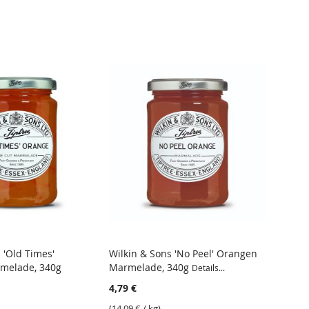
 'Old Times'
Wilkin & Sons 'No Peel' Orangen
Wilki
melade, 340g
Marmelade, 340g
Marme
Details...
4,79 €
5,49 €
(
14,09 €
/ kg)
(
16,15 