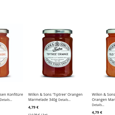
osen Konfitüre
Wilkin & Sons 'Tiptree' Orangen
Wilkin & Sons
Marmelade 340g
Orangen Mar
Details...
Details...
Details...
4,79 €
4,79 €
(
14,09 €
/ kg)