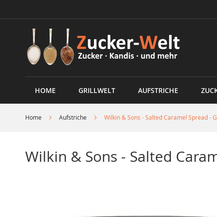
Direkt
zum
Inhalt
HOME
GRILLWELT
AUFSTRICHE
ZUC
Home
Aufstriche
Wilkin & Sons - Salted Caramel Spread - 
Wilkin & Sons - Salted Cara
Skip
to