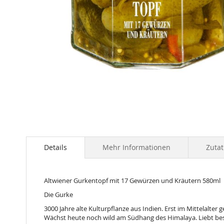
Skip
to
the
Details
Mehr Informationen
Zuta
beginning
of
the
Altwiener Gurkentopf mit 17 Gewürzen und Kräutern 580ml
images
gallery
Die Gurke
3000 Jahre alte Kulturpflanze aus Indien. Erst im Mittelalter 
Wächst heute noch wild am Südhang des Himalaya. Liebt b