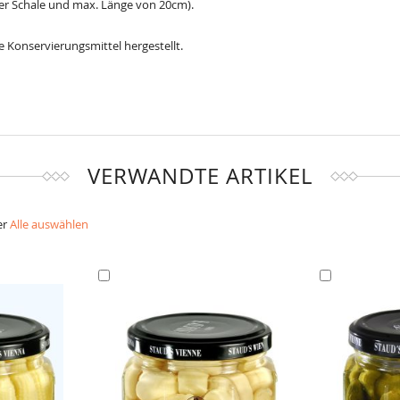
ter Schale und max. Länge von 20cm).
Konservierungsmittel hergestellt.
VERWANDTE ARTIKEL
er
Alle auswählen
In
In
den
den
Warenkorb
Warenkorb