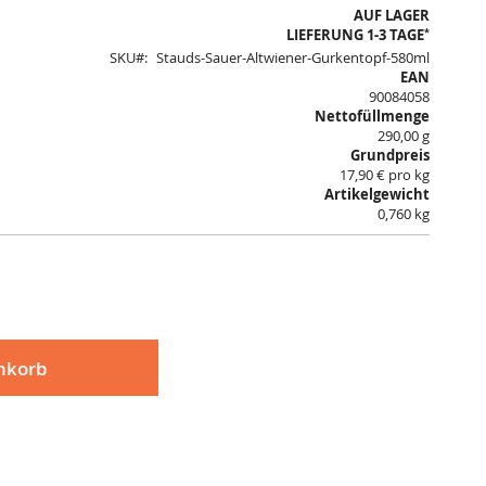
AUF LAGER
*
LIEFERUNG 1-3 TAGE
SKU
Stauds-Sauer-Altwiener-Gurkentopf-580ml
EAN
90084058
Nettofüllmenge
290,00 g
Grundpreis
17,90 € pro kg
Artikelgewicht
0,760 kg
nkorb