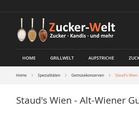
Direkt
zum
Inhalt
HOME
GRILLWELT
AUFSTRICHE
ZUC
Home
Spezialitäten
Gemüsekonserven
Staud's Wien 
Staud's Wien - Alt-Wiener G
Skip
to