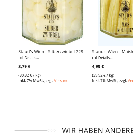
Staud's Wien - Silberzwiebel 228
Staud's Wien - Mais
ml
ml
Details...
Details...
VERGLEICH
VERGLEICH
3,79 €
4,99 €
(
30,32 €
/ kg)
(
39,92 €
/ kg)
Inkl. 7% MwSt., zzgl.
Versand
Inkl. 7% MwSt., zzgl.
Ve
WIR HABEN ANDERE