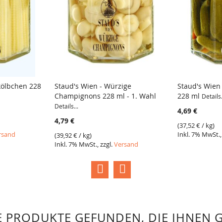
kölbchen 228
Staud's Wien - Würzige
Staud's Wien
Champignons 228 ml - 1. Wahl
228 ml
Details.
VERGLEICH
VERGLE
Details...
4,69 €
4,79 €
(
37,52 €
/ kg)
rsand
Inkl. 7% MwSt.,
(
39,92 €
/ kg)
Inkl. 7% MwSt., zzgl.
Versand
 PRODUKTE GEFUNDEN, DIE IHNEN 