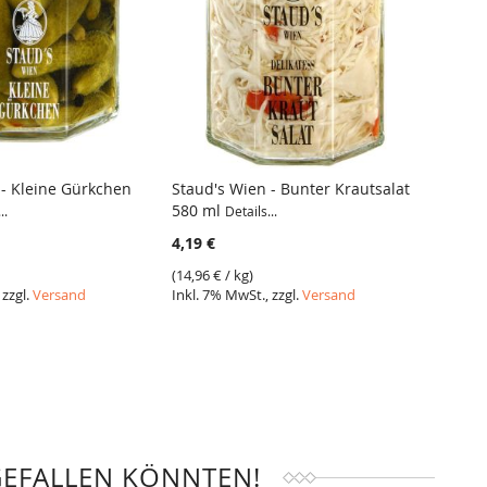
 - Kleine Gürkchen
Staud's Wien - Bunter Krautsalat
Staud'
580 ml
314 m
..
Details...
ICH
VERGLEICH
4,19 €
3,19 €
(
14,96 €
/ kg)
(
21,27 
 zzgl.
Versand
Inkl. 7% MwSt., zzgl.
Versand
Inkl. 7
GEFALLEN KÖNNTEN!