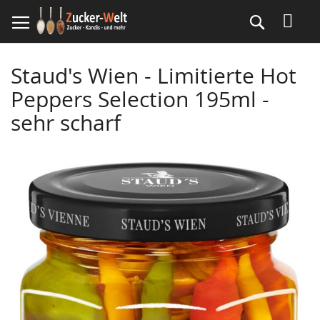
Direkt
Suche
zum
Inhalt
Staud's Wien - Limitierte Hot
Peppers Selection 195ml -
sehr scharf
Skip
to
the
end
of
the
images
gallery