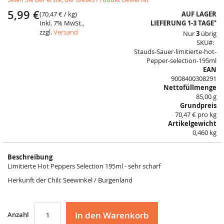
to
the
5,99 €
(
70,47 €
/ kg)
AUF LAGER
beginning
*
Inkl. 7% MwSt.,
LIEFERUNG 1-3 TAGE
of
zzgl.
Versand
Nur
3
übrig
the
SKU
images
Stauds-Sauer-limitierte-hot-
gallery
Pepper-selection-195ml
EAN
9008400308291
Nettofüllmenge
85,00 g
Grundpreis
70,47 € pro kg
Artikelgewicht
0,460 kg
Beschreibung
Limitierte Hot Peppers Selection 195ml - sehr scharf
Herkunft der Chili: Seewinkel / Burgenland
In den Warenkorb
Anzahl