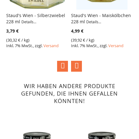
Staud's Wien - Silberzwiebel
Staud's Wien - Maiskölbchen
S
228 ml
228 ml
C
Details...
Details...
VERGLEICH
VERGLEICH
W
3,79 €
4,99 €
4
(
30,32 €
/ kg)
(
39,92 €
/ kg)
Inkl. 7% MwSt., zzgl.
Versand
Inkl. 7% MwSt., zzgl.
Versand
(
3
I
WIR HABEN ANDERE PRODUKTE
GEFUNDEN, DIE IHNEN GEFALLEN
KÖNNTEN!