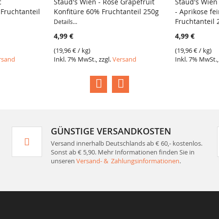
c
Staud's Wien - Rosé Grapefruit
Staud's Wien 
Fruchtanteil
Konfitüre 60% Fruchtanteil 250g
- Aprikose fe
Fruchtanteil
Details...
4,99 €
4,99 €
(
19,96 €
/ kg)
(
19,96 €
/ kg)
rsand
Inkl. 7% MwSt., zzgl.
Versand
Inkl. 7% MwSt.,
GÜNSTIGE VERSANDKOSTEN
Versand innerhalb Deutschlands ab € 60,- kostenlos.
Sonst ab € 5,90. Mehr Informationen finden Sie in
unseren
Versand- & Zahlungsinformationen
.