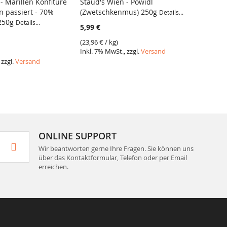
- Marillen Konfitüre
Staud's Wien - Powidl
Staud'
in passiert - 70%
(Zwetschkenmus) 250g
Marill
Details...
 250g
Fruch
Details...
5,99 €
5,29 €
(
23,96 €
/ kg)
Inkl. 7% MwSt., zzgl.
Versand
(
21,16 
 zzgl.
Versand
Inkl. 7
ONLINE SUPPORT
Wir beantworten gerne Ihre Fragen. Sie können uns
über das Kontaktformular, Telefon oder per Email
erreichen.