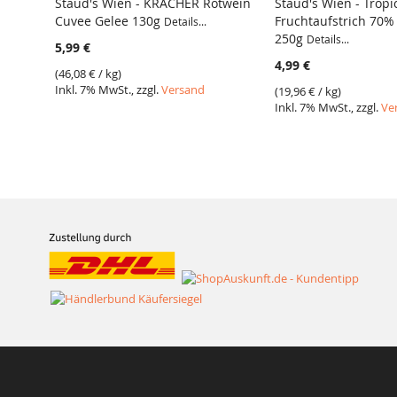
Staud's Wien - KRACHER Rotwein
Staud's Wien - Tropi
Cuvee Gelee 130g
Fruchtaufstrich 70% 
Details...
250g
Details...
5,99 €
4,99 €
(
46,08 €
/ kg)
Inkl. 7% MwSt., zzgl.
Versand
(
19,96 €
/ kg)
Inkl. 7% MwSt., zzgl.
Ve