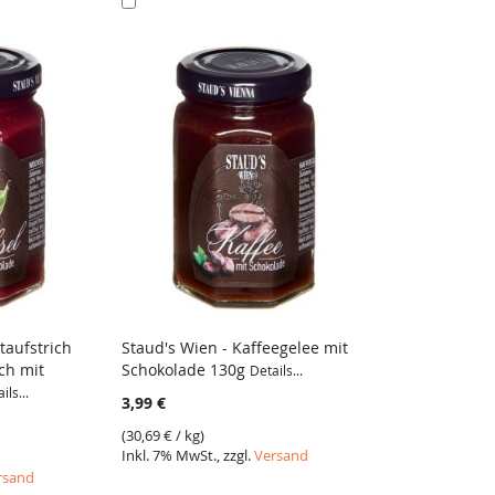
den
Warenkorb
taufstrich
Staud's Wien - Kaffeegelee mit
ch mit
Schokolade 130g
Details...
VERGLEICH
ils...
3,99 €
(
30,69 €
/ kg)
Inkl. 7% MwSt., zzgl.
Versand
rsand