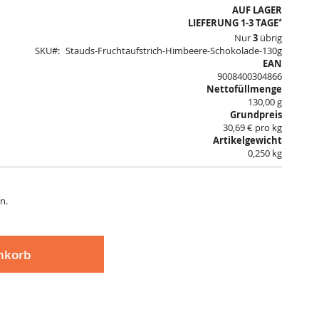
AUF LAGER
*
LIEFERUNG 1-3 TAGE
Nur
3
übrig
SKU
Stauds-Fruchtaufstrich-Himbeere-Schokolade-130g
EAN
9008400304866
Nettofüllmenge
130,00 g
Grundpreis
30,69 € pro kg
Artikelgewicht
0,250 kg
n.
nkorb