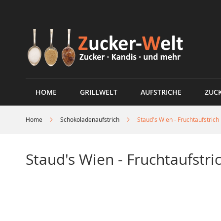
Direkt
zum
Inhalt
HOME
GRILLWELT
AUFSTRICHE
ZUC
Home
Schokoladenaufstrich
Staud's Wien - Fruchtaufstric
Staud's Wien - Fruchtaufstr
Skip
to