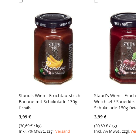
den
den
Warenkorb
Warenkorb
Staud's Wien - Fruchtaufstrich
Staud's Wien - Fruch
Banane mit Schokolade 130g
Weichsel / Sauerkirs
VERGLEICH
VERGLEICH
Schokolade 130g
Details...
Deta
3,99 €
3,99 €
(
30,69 €
/ kg)
(
30,69 €
/ kg)
Inkl. 7% MwSt., zzgl.
Versand
Inkl. 7% MwSt., zzgl.
Ve