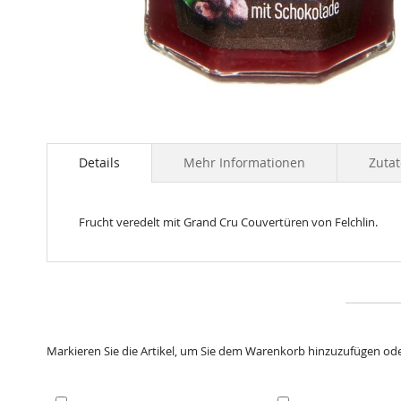
Skip
to
the
Details
Mehr Informationen
Zuta
beginning
of
the
Frucht veredelt mit Grand Cru Couvertüren von Felchlin.
images
gallery
Markieren Sie die Artikel, um Sie dem Warenkorb hinzuzufügen od
In
In