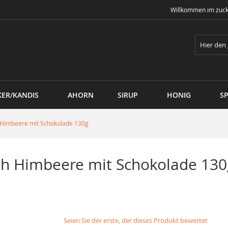
Willkommen im zuck
Suche
KER/KANDIS
AHORN
SIRUP
HONIG
SP
h Himbeere mit Schokolade 130g
ich Himbeere mit Schokolade 130
Seien Sie der erste, der dieses Produkt bewertet