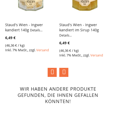
Staud's Wien - Ingwer
Staud's Wien - Ingwer
S
kandiert 140g
kandiert im Sirup 140g
R
Details...
VERGLEICH
VERGLEICH
Details...
De
6,49 €
6,49 €
5
(
46,36 €
/ kg)
Inkl. 7% MwSt., zzgl.
Versand
(
46,36 €
/ kg)
(
4
Inkl. 7% MwSt., zzgl.
Versand
I
WIR HABEN ANDERE PRODUKTE
GEFUNDEN, DIE IHNEN GEFALLEN
KÖNNTEN!