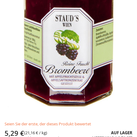
Skip
Seien Sie der erste, der dieses Produkt bewertet
to
the
5,29 €
(
21,16 €
/ kg)
AUF LAGER
beginning