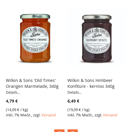
Wilkin & Sons 'Old Times'
Wilkin & Sons Himbeer
W
Orangen Marmelade, 340g
Konfitüre - kernlos 340g
C
H
Details...
Details...
3
4,79 €
6,49 €
6
(
14,09 €
/ kg)
(
19,09 €
/ kg)
Inkl. 7% MwSt., zzgl.
Versand
Inkl. 7% MwSt., zzgl.
Versand
(
1
I