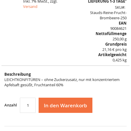
*
Inkl. 7% MwSt., zzgl.
LIEFERUNG 1-3 TAGE
of
Versand
SKU
the
Stauds-Reine-Frucht-
images
Brombeere-250
gallery
EAN
90084621
Nettofüllmenge
250,00 g
Grundpreis
21,16 € pro kg
Artikelgewicht
0,425 kg
Beschreibung
LEICHTKONFITÜREN – ohne Zuckerzusatz, nur mit konzentriertem
Apfelsaft gesüßt, Fruchtanteil 60%
In den Warenkorb
Anzahl