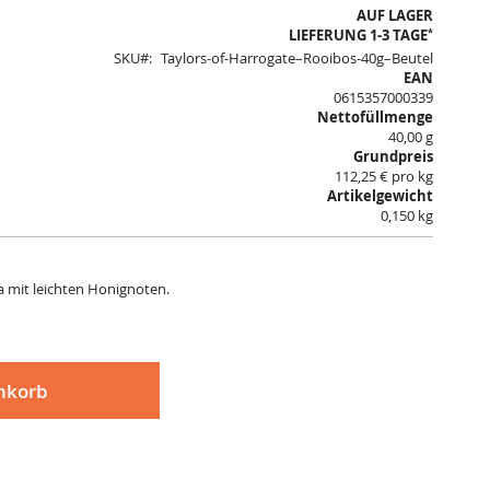
AUF LAGER
*
LIEFERUNG 1-3 TAGE
SKU
Taylors-of-Harrogate–Rooibos-40g–Beutel
EAN
0615357000339
Nettofüllmenge
40,00 g
Grundpreis
112,25 € pro kg
Artikelgewicht
0,150 kg
a mit leichten Honignoten.
nkorb