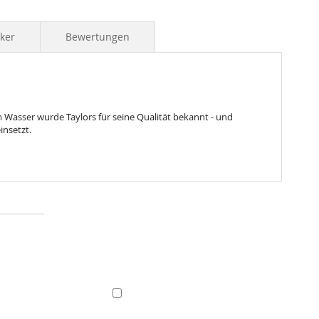
iker
Bewertungen
 Wasser wurde Taylors für seine Qualität bekannt - und
insetzt.
In
In
den
den
Warenkorb
War