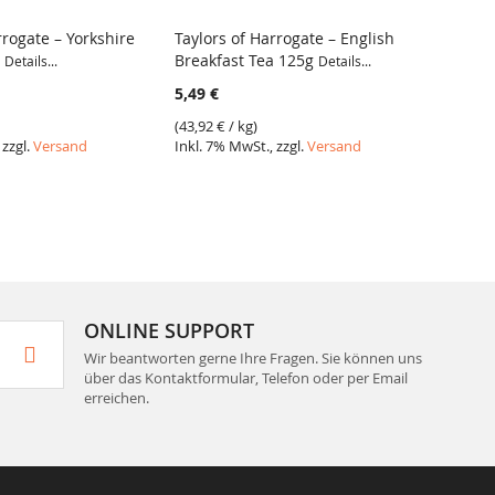
rrogate – Yorkshire
Taylors of Harrogate – English
Taylor
g
Breakfast Tea 125g
Tea 1
Details...
Details...
5,49 €
5,49 €
(
43,92 €
/ kg)
(
43,92 
 zzgl.
Versand
Inkl. 7% MwSt., zzgl.
Versand
Inkl. 7
ONLINE SUPPORT
Wir beantworten gerne Ihre Fragen. Sie können uns
über das Kontaktformular, Telefon oder per Email
erreichen.