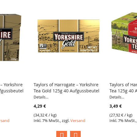
 – Yorkshire
Taylors of Harrogate – Yorkshire
Taylors of Ha
fgussbeutel
Tea Gold 125g 40 Aufgussbeutel
Tea 125g 40 
VERGLEICH
VERGLE
Details...
Details...
4,29 €
3,49 €
(
34,32 €
/ kg)
(
27,92 €
/ kg)
rsand
Inkl. 7% MwSt., zzgl.
Versand
Inkl. 7% MwSt.,