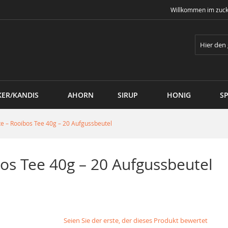
Willkommen im zuck
Suche
KER/KANDIS
AHORN
SIRUP
HONIG
SP
te – Rooibos Tee 40g – 20 Aufgussbeutel
bos Tee 40g – 20 Aufgussbeutel
Seien Sie der erste, der dieses Produkt bewertet