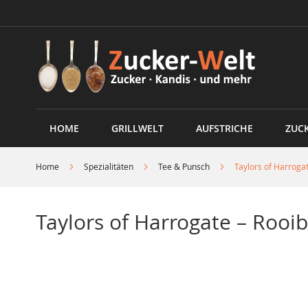
Direkt
zum
Inhalt
HOME
GRILLWELT
AUFSTRICHE
ZUC
Home
Spezialitäten
Tee & Punsch
Taylors of Harroga
Taylors of Harrogate – Rooi
Skip
to