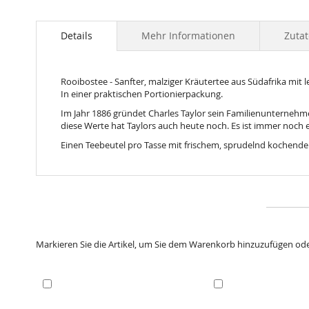
Skip
to
the
Details
Mehr Informationen
Zuta
beginning
of
the
Rooibostee - Sanfter, malziger Kräutertee aus Südafrika mit 
images
In einer praktischen Portionierpackung.
gallery
Im Jahr 1886 gründet Charles Taylor sein Familienunternehm
diese Werte hat Taylors auch heute noch. Es ist immer noch 
Einen Teebeutel pro Tasse mit frischem, sprudelnd kochend
Markieren Sie die Artikel, um Sie dem Warenkorb hinzuzufügen od
In
In
den
den
Warenkorb
Warenkorb