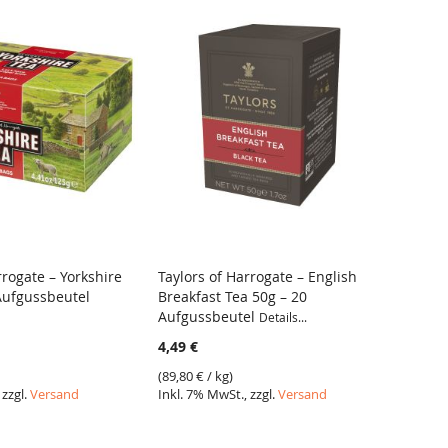
rrogate – Yorkshire
Taylors of Harrogate – English
Taylor
Aufgussbeutel
Breakfast Tea 50g – 20
Tea 5
ICH
VERGLEICH
Aufgussbeutel
Details...
Details.
4,49 €
4,49 €
(
89,80 €
/ kg)
(
89,80 
 zzgl.
Versand
Inkl. 7% MwSt., zzgl.
Versand
Inkl. 7