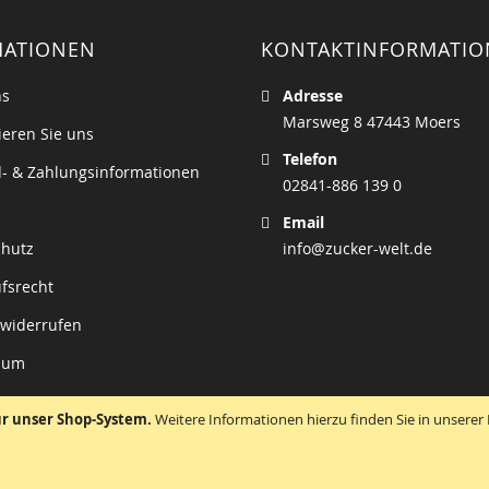
MATIONEN
KONTAKTINFORMATI
ns
Adresse
Marsweg 8 47443 Moers
ieren Sie uns
Telefon
- & Zahlungsinformationen
02841-886 139 0
Email
chutz
info@zucker-welt.de
fsrecht
 widerrufen
sum
ür unser Shop-System.
Weitere Informationen hierzu finden Sie in unsere
Copyright © 2026 zucker-welt.de. All rights reserved.