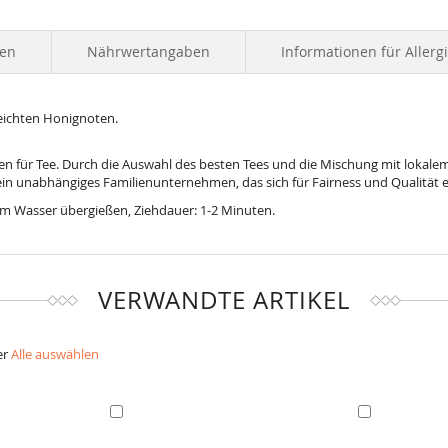
ten
Nährwertangaben
Informationen für Allerg
leichten Honignoten.
en für Tee. Durch die Auswahl des besten Tees und die Mischung mit lokalem
ein unabhängiges Familienunternehmen, das sich für Fairness und Qualität e
em Wasser übergießen, Ziehdauer: 1-2 Minuten.
VERWANDTE ARTIKEL
er
Alle auswählen
In
In
den
den
Warenkorb
Warenkorb