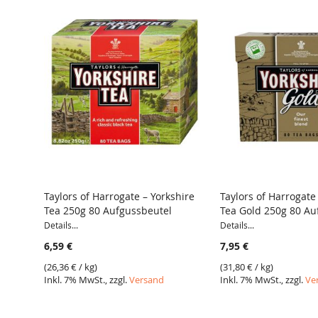
Taylors of Harrogate – Yorkshire
Taylors of Harrogate
Tea 250g 80 Aufgussbeutel
Tea Gold 250g 80 Au
VERGLEICH
VERGLEICH
Details...
Details...
6,59 €
7,95 €
(
26,36 €
/ kg)
(
31,80 €
/ kg)
Inkl. 7% MwSt., zzgl.
Versand
Inkl. 7% MwSt., zzgl.
Ve