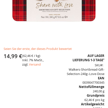
Skip
Seien Sie der erste, der dieses Produkt bewertet
to
the
14,99 €
(
62,46 €
/ kg)
AUF LAGER
beginning
*
Inkl. 7% MwSt.,
LIEFERUNG 1-3 TAGE
of
zzgl.
Versand
SKU
the
Walkers-Shortbread-Gift-
images
Selection-240g–Love-Dose
gallery
EAN
0039047700345
Nettofüllmenge
240,00 g
Grundpreis
62,46 € pro kg
Artikelgewicht