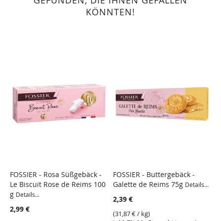
KÖNNTEN!
FOSSIER - Rosa Süßgebäck -
FOSSIER - Buttergebäck -
F
Le Biscuit Rose de Reims 100
Galette de Reims 75g
-
Details...
g
M
Details...
2,39 €
1
2,99 €
(
31,87 €
/ kg)
3