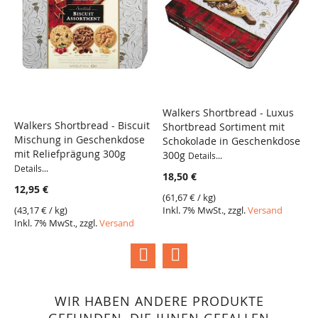
Walkers Shortbread - Luxus
W
Walkers Shortbread - Biscuit
Shortbread Sortiment mit
G
VERGLEICH
Mischung in Geschenkdose
Schokolade in Geschenkdose
1
VERGLEICH
mit Reliefprägung 300g
300g
Details...
5
Details...
18,50 €
(
3
12,95 €
I
(
61,67 €
/ kg)
(
43,17 €
/ kg)
Inkl. 7% MwSt., zzgl.
Versand
Inkl. 7% MwSt., zzgl.
Versand
WIR HABEN ANDERE PRODUKTE
GEFUNDEN, DIE IHNEN GEFALLEN