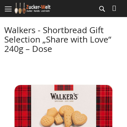
Direkt
Suche
zum
Inhalt
Walkers - Shortbread Gift
Selection „Share with Love“
240g – Dose
Skip
to
the
end
of
the
images
gallery