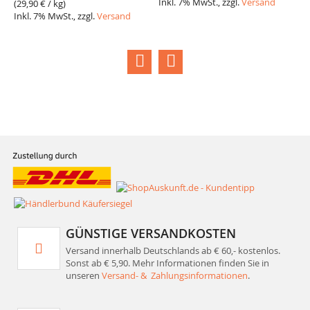
Inkl. 7% MwSt., zzgl.
Versand
(
29,90 €
/ kg)
Inkl. 7% MwSt., zzgl.
Versand
(
2
I
GÜNSTIGE VERSANDKOSTEN
Versand innerhalb Deutschlands ab € 60,- kostenlos.
Sonst ab € 5,90. Mehr Informationen finden Sie in
unseren
Versand- & Zahlungsinformationen
.