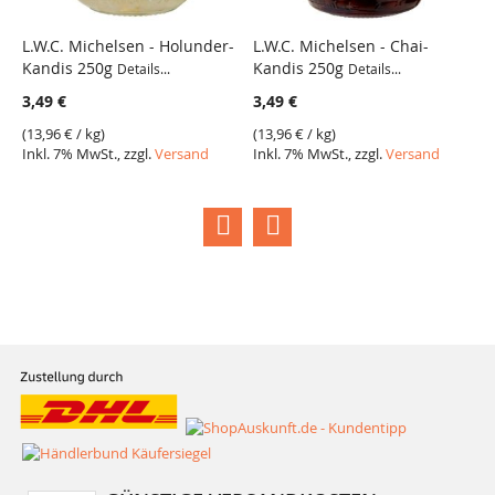
L.W.C. Michelsen - Holunder-
L.W.C. Michelsen - Chai-
L
Kandis 250g
Kandis 250g
K
Details...
Details...
3,49 €
3,49 €
3
(
13,96 €
/ kg)
(
13,96 €
/ kg)
(
1
Inkl. 7% MwSt., zzgl.
Versand
Inkl. 7% MwSt., zzgl.
Versand
I