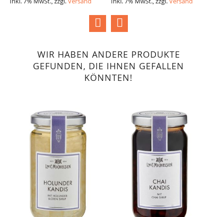
Inkl. 7% MwSt., zzgl.
Versand
Inkl. 7% MwSt., zzgl.
Versand
I
WIR HABEN ANDERE PRODUKTE
GEFUNDEN, DIE IHNEN GEFALLEN
KÖNNTEN!