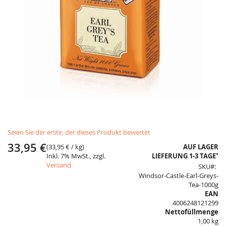
Skip
Seien Sie der erste, der dieses Produkt bewertet
to
the
33,95 €
(
33,95 €
/ kg)
AUF LAGER
beginning
*
Inkl. 7% MwSt., zzgl.
LIEFERUNG 1-3 TAGE
of
Versand
SKU
the
Windsor-Castle-Earl-Greys-
images
Tea-1000g
gallery
EAN
4006248121299
Nettofüllmenge
1,00 kg