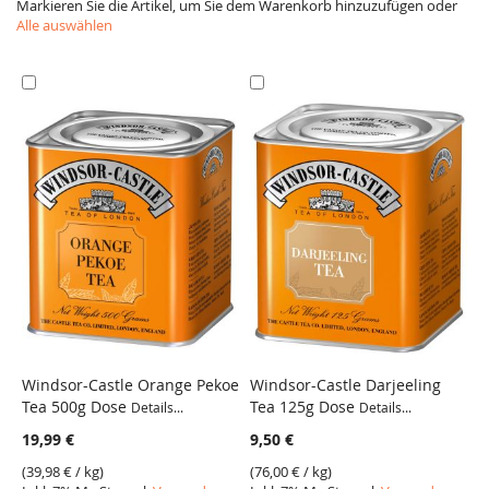
Markieren Sie die Artikel, um Sie dem Warenkorb hinzuzufügen oder
Alle auswählen
In
In
den
den
Warenkorb
Warenkorb
Windsor-Castle Orange Pekoe
Windsor-Castle Darjeeling
W
Tea 500g Dose
Tea 125g Dose
T
Details...
Details...
VERGLEICH
VERGLEICH
19,99 €
9,50 €
8
(
39,98 €
/ kg)
(
76,00 €
/ kg)
(
6