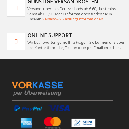
GÜNSTIGE VERSANDKOSTEN
Versand innerhalb Deutschlands ab € 60,- kostenlos.
Sonst ab € 5,90. Mehr Informationen finden Sie in
unseren
Versand- & Zahlungsinformationen
.
ONLINE SUPPORT
Wir beantworten gerne Ihre Fragen. Sie können uns über
das Kontaktformular, Telefon oder per Email erreichen.