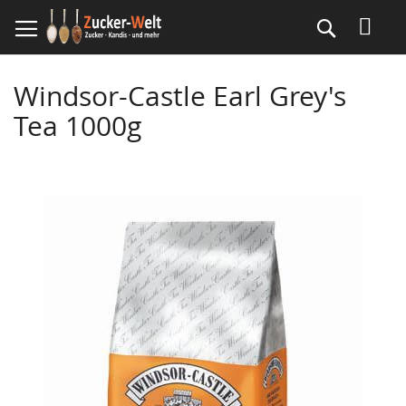
Direkt
Suche
zum
Inhalt
Windsor-Castle Earl Grey's
Tea 1000g
Skip
to
the
end
of
the
images
gallery