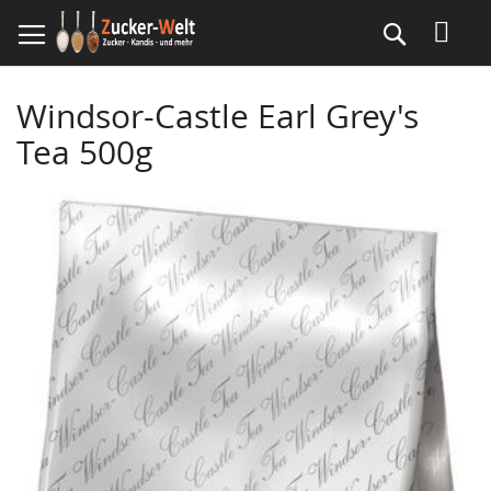
Direkt
Suche
zum
Inhalt
Windsor-Castle Earl Grey's
Tea 500g
Skip
to
the
end
of
the
images
gallery