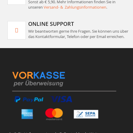
Sonst ab € 5,90. Mehr Informationen finden Sie in
unseren
Versand- & Zahlungsinformationen
.
ONLINE SUPPORT
Wir beantworten gerne Ihre Fragen. Sie können uns über
das Kontaktformular, Telefon oder per Email erreichen.