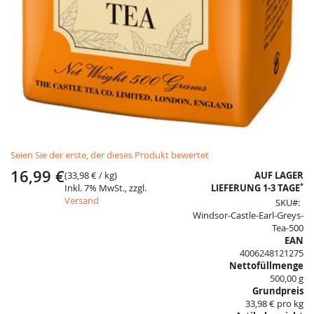
Skip
Seien Sie der erste, der dieses Produkt bewertet
to
the
16,99 €
(
33,98 €
/ kg)
AUF LAGER
beginning
*
Inkl. 7% MwSt., zzgl.
LIEFERUNG 1-3 TAGE
of
Versand
SKU
the
Windsor-Castle-Earl-Greys-
images
Tea-500
gallery
EAN
4006248121275
Nettofüllmenge
500,00 g
Grundpreis
33,98 € pro kg