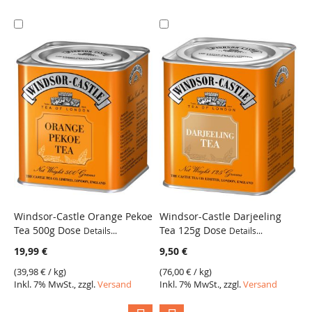
In
In
den
den
Warenkorb
Warenkorb
Windsor-Castle Orange Pekoe
Windsor-Castle Darjeeling
W
Tea 500g Dose
Tea 125g Dose
T
Details...
Details...
VERGLEICH
VERGLEICH
19,99 €
9,50 €
8
(
39,98 €
/ kg)
(
76,00 €
/ kg)
(
6
Inkl. 7% MwSt., zzgl.
Versand
Inkl. 7% MwSt., zzgl.
Versand
I