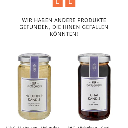
WIR HABEN ANDERE PRODUKTE
GEFUNDEN, DIE IHNEN GEFALLEN
KÖNNTEN!
L.W.C. Michelsen - Holunder-
L.W.C. Michelsen - Chai-
L