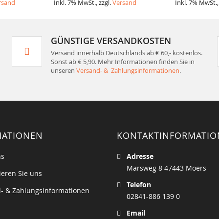
rsand
Inkl. 7% MwSt., zzgl.
Versand
Inkl. 7% MwSt.,
GÜNSTIGE VERSANDKOSTEN
Versand innerhalb Deutschlands ab € 60,- kostenlos.
Sonst ab € 5,90. Mehr Informationen finden Sie in
unseren
Versand- & Zahlungsinformationen
.
MATIONEN
KONTAKTINFORMATI
ns
Adresse
Marsweg 8 47443 Moers
ieren Sie uns
Telefon
- & Zahlungsinformationen
02841-886 139 0
Email