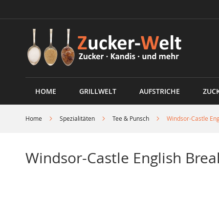
Direkt
zum
Inhalt
HOME
GRILLWELT
AUFSTRICHE
ZUC
Home
Spezialitäten
Tee & Punsch
Windsor-Castle Eng
Windsor-Castle English Brea
Skip
to