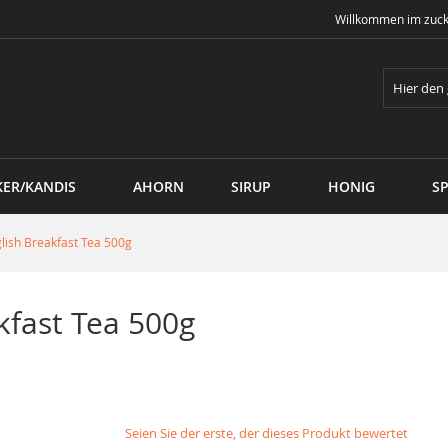
Willkommen im zuck
Suche
KER/KANDIS
AHORN
SIRUP
HONIG
SP
lish Breakfast Tea 500g
kfast Tea 500g
Seien Sie der erste, der dieses Produkt bewertet