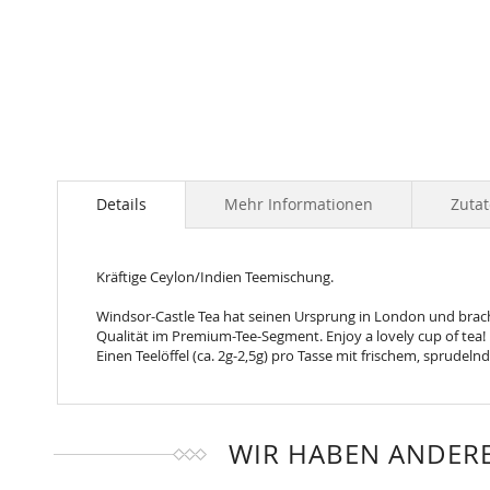
Skip
to
the
Details
Mehr Informationen
Zuta
beginning
of
the
Kräftige Ceylon/Indien Teemischung.
images
gallery
Windsor-Castle Tea hat seinen Ursprung in London und bracht
Qualität im Premium-Tee-Segment. Enjoy a lovely cup of tea!
Einen Teelöffel (ca. 2g-2,5g) pro Tasse mit frischem, sprud
WIR HABEN ANDERE