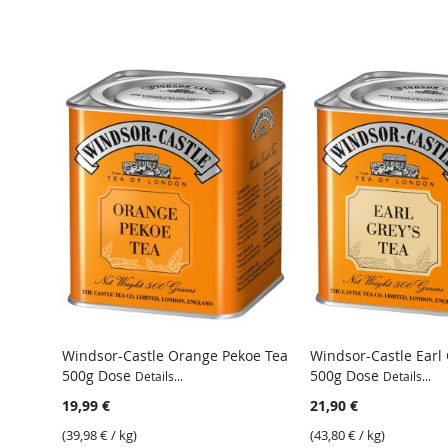
Windsor-Castle Orange Pekoe Tea
Windsor-Castle Earl 
500g Dose
500g Dose
Details...
Details...
19,99 €
21,90 €
(
39,98 €
/ kg)
(
43,80 €
/ kg)