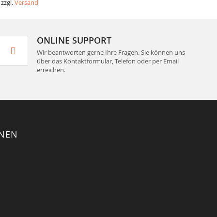
 zzgl.
Versand
ONLINE SUPPORT
Wir beantworten gerne Ihre Fragen. Sie können uns
über das Kontaktformular, Telefon oder per Email
erreichen.
ONEN