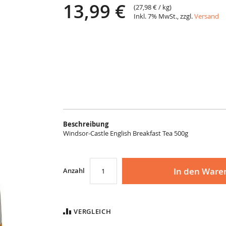
13,99 €
(
27,98 €
/ kg)
Inkl. 7% MwSt., zzgl.
Versand
Beschreibung
Windsor-Castle
English Breakfast
Tea 500g
In den Ware
Anzahl
VERGLEICH