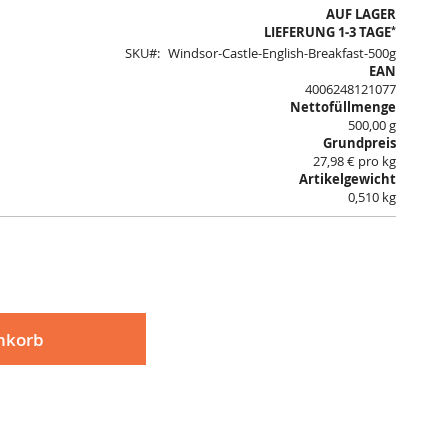
AUF LAGER
*
LIEFERUNG 1-3 TAGE
SKU
Windsor-Castle-English-Breakfast-500g
EAN
4006248121077
Nettofüllmenge
500,00 g
Grundpreis
27,98 € pro kg
Artikelgewicht
0,510 kg
nkorb