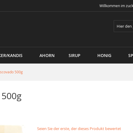
Willkommen im zuck
Suche
KER/KANDIS
AHORN
SIRUP
HONIG
SP
Muscovado 500g
 500g
Seien Sie der erste, der dieses Produkt bewertet