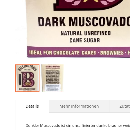
Skip
to
the
Details
Mehr Informationen
Zuta
beginning
of
the
Dunkler Muscovado ist ein unraffinierter dunkelbrauner wei
images