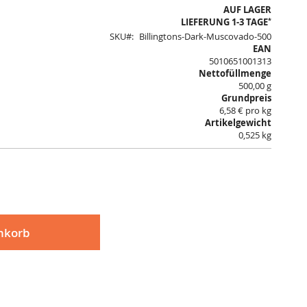
AUF LAGER
*
LIEFERUNG 1-3 TAGE
SKU
Billingtons-Dark-Muscovado-500
EAN
5010651001313
Nettofüllmenge
500,00 g
Grundpreis
6,58 € pro kg
Artikelgewicht
0,525 kg
nkorb