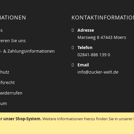
MATIONEN
KONTAKTINFORMATI
ns
Adresse
Marsweg 8 47443 Moers
ieren Sie uns
Telefon
- & Zahlungsinformationen
02841-886 139 0
Email
chutz
info@zucker-welt.de
fsrecht
 widerrufen
sum
ür unser Shop-System.
Weitere Informationen hierzu finden Sie in unsere
Copyright © 2026 zucker-welt.de. All rights reserved.