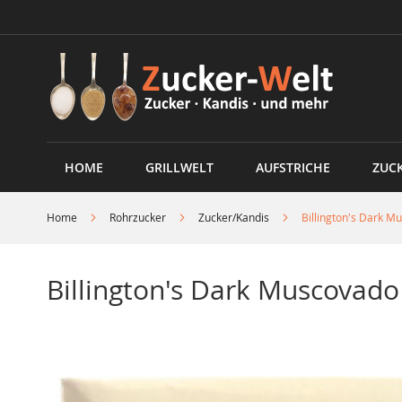
Direkt
zum
Inhalt
HOME
GRILLWELT
AUFSTRICHE
ZUC
Home
Rohrzucker
Zucker/Kandis
Billington's Dark 
Billington's Dark Muscovado
Skip
to