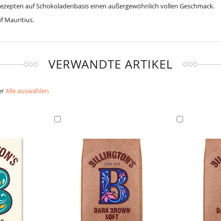
 Rezepten auf Schokoladenbasis einen außergewöhnlich vollen Geschmack.
f Mauritius.
VERWANDTE ARTIKEL
er
Alle auswählen
In
In
den
den
Warenkorb
Warenkorb