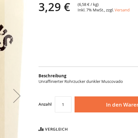
3,29 €
(
6,58 €
/ kg)
Inkl. 7% MwSt., zzgl.
Versand
Beschreibung
Unraffinierter Rohrzucker dunkler Muscovado
In den Ware
Anzahl
VERGLEICH