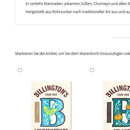
gallery
Er verleiht Marinaden, pikanten Soßen, Chutneys und allen
Hergestellt aus Rohrzucker nach traditioneller Art aus und au
Markieren Sie die Artikel, um Sie dem Warenkorb hinzuzufügen od
In
In
den
den
Warenkorb
Warenkorb