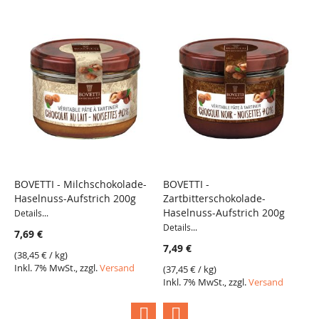
Warenkorb
Warenkorb
BOVETTI - Milchschokolade-
BOVETTI -
B
Haselnuss-Aufstrich 200g
Zartbitterschokolade-
L
VERGLEICH
VERGLEICH
Haselnuss-Aufstrich 200g
m
Details...
Details...
De
7,69 €
7,49 €
2
(
38,45 €
/ kg)
Inkl. 7% MwSt., zzgl.
Versand
(
37,45 €
/ kg)
(
8
Inkl. 7% MwSt., zzgl.
Versand
I