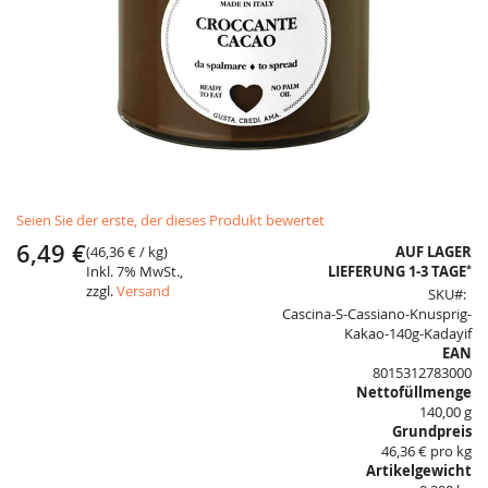
Skip
Seien Sie der erste, der dieses Produkt bewertet
to
the
6,49 €
(
46,36 €
/ kg)
AUF LAGER
beginning
*
Inkl. 7% MwSt.,
LIEFERUNG 1-3 TAGE
of
zzgl.
Versand
SKU
the
Cascina-S-Cassiano-Knusprig-
images
Kakao-140g-Kadayif
gallery
EAN
8015312783000
Nettofüllmenge
140,00 g
Grundpreis
46,36 € pro kg
Artikelgewicht