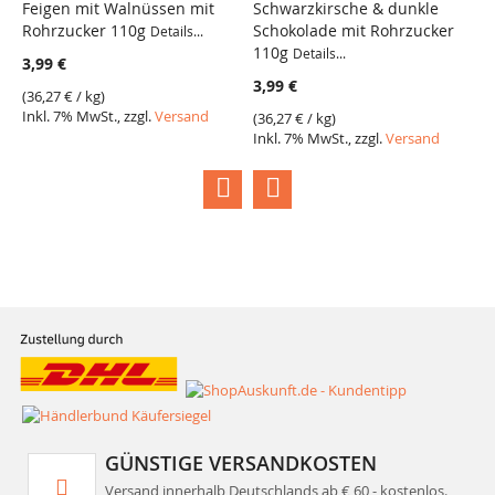
Feigen mit Walnüssen mit
Schwarzkirsche & dunkle
O
Rohrzucker 110g
Schokolade mit Rohrzucker
Details...
De
110g
Details...
3,99 €
4
3,99 €
(
36,27 €
/ kg)
(
1
Inkl. 7% MwSt., zzgl.
Versand
I
(
36,27 €
/ kg)
Inkl. 7% MwSt., zzgl.
Versand
GÜNSTIGE VERSANDKOSTEN
Versand innerhalb Deutschlands ab € 60,- kostenlos.