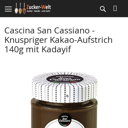
Direkt
Suche
zum
Inhalt
Cascina San Cassiano -
Knuspriger Kakao-Aufstrich
140g mit Kadayif
Skip
to
the
end
of
the
images
gallery