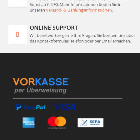
Sonst ab € 5,90. Mehr Informationen finden Sie in
unseren
Versand- & Zahlungsinformationen
.
ONLINE SUPPORT
Wir beantworten gerne Ihre Fragen. Sie können uns über
das Kontaktformular, Telefon oder per Email erreichen.