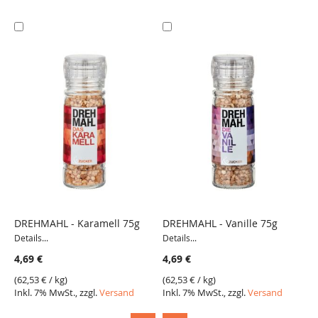
In
In
den
den
Warenkorb
Warenkorb
DREHMAHL - Karamell 75g
DREHMAHL - Vanille 75g
D
Details...
Details...
VERGLEICH
VERGLEICH
4
4,69 €
4,69 €
(
6
I
(
62,53 €
/ kg)
(
62,53 €
/ kg)
Inkl. 7% MwSt., zzgl.
Versand
Inkl. 7% MwSt., zzgl.
Versand