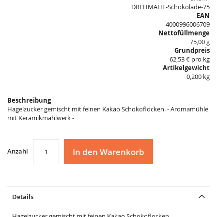
the
DREHMAHL-Schokolade-75
images
EAN
gallery
4000996006709
Nettofüllmenge
75,00 g
Grundpreis
62,53 € pro kg
Artikelgewicht
0,200 kg
Beschreibung
Hagelzucker gemischt mit feinen Kakao Schokoflocken. - Aromamühle
mit Keramikmahlwerk -
In den Warenkorb
Anzahl
Details
Hagelzucker gemischt mit feinen Kakao Schokoflocken.