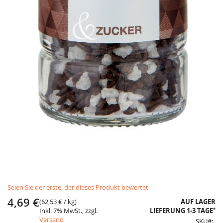
Skip
Seien Sie der erste, der dieses Produkt bewertet
to
the
4,69 €
(
62,53 €
/ kg)
AUF LAGER
beginning
*
Inkl. 7% MwSt., zzgl.
LIEFERUNG 1-3 TAGE
of
Versand
SKU