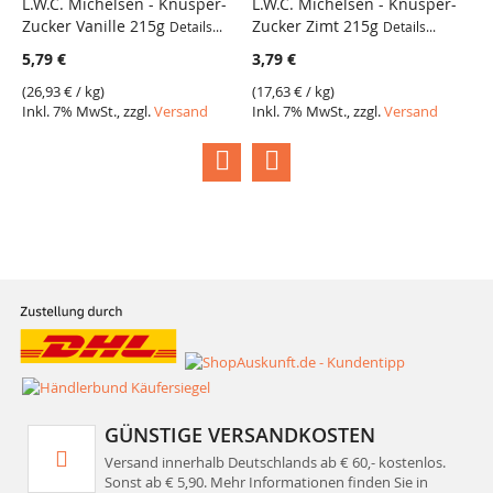
L.W.C. Michelsen - Knusper-
L.W.C. Michelsen - Knusper-
L
Zucker Vanille 215g
Zucker Zimt 215g
Z
Details...
Details...
5,79 €
3,79 €
5
(
26,93 €
/ kg)
(
17,63 €
/ kg)
(
2
Inkl. 7% MwSt., zzgl.
Versand
Inkl. 7% MwSt., zzgl.
Versand
I
GÜNSTIGE VERSANDKOSTEN
Versand innerhalb Deutschlands ab € 60,- kostenlos.
Sonst ab € 5,90. Mehr Informationen finden Sie in