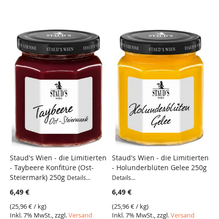
Staud's Wien - die Limitierten
Staud's Wien - die Limitierten
S
- Taybeere Konfitüre (Ost-
- Holunderblüten Gelee 250g
-
Steiermark) 250g
Details...
Details...
De
6,49 €
6,49 €
6
(
25,96 €
/ kg)
(
25,96 €
/ kg)
(
2
Inkl. 7% MwSt., zzgl.
Versand
Inkl. 7% MwSt., zzgl.
Versand
I