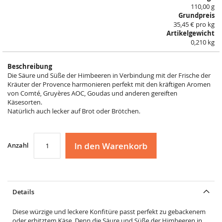
110,00 g
Grundpreis
35,45 € pro kg
Artikelgewicht
0,210 kg
Beschreibung
Die Säure und Süße der Himbeeren in Verbindung mit der Frische der
Kräuter der Provence harmonieren perfekt mit den kräftigen Aromen
von Comté, Gruyères AOC, Goudas und anderen gereiften
Käsesorten.
Natürlich auch lecker auf Brot oder Brötchen.
In den Warenkorb
Anzahl
Details
Diese würzige und leckere Konfitüre passt perfekt zu gebackenem
oder erhitztem Käse. Denn die Säure und Süße der Himbeeren in