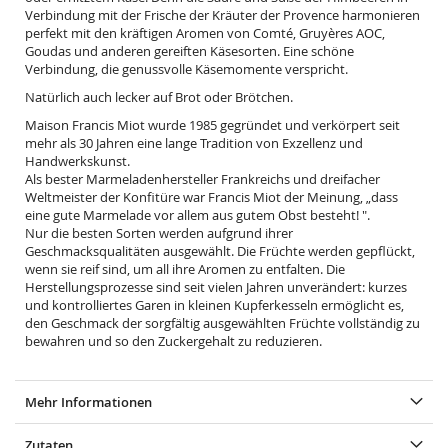
Verbindung mit der Frische der Kräuter der Provence harmonieren
perfekt mit den kräftigen Aromen von Comté, Gruyères AOC,
Goudas und anderen gereiften Käsesorten. Eine schöne
Verbindung, die genussvolle Käsemomente verspricht.
Natürlich auch lecker auf Brot oder Brötchen.
Maison Francis Miot wurde 1985 gegründet und verkörpert seit
mehr als 30 Jahren eine lange Tradition von Exzellenz und
Handwerkskunst.
Als bester Marmeladenhersteller Frankreichs und dreifacher
Weltmeister der Konfitüre war Francis Miot der Meinung, „dass
eine gute Marmelade vor allem aus gutem Obst besteht! ".
Nur die besten Sorten werden aufgrund ihrer
Geschmacksqualitäten ausgewählt. Die Früchte werden gepflückt,
wenn sie reif sind, um all ihre Aromen zu entfalten. Die
Herstellungsprozesse sind seit vielen Jahren unverändert: kurzes
und kontrolliertes Garen in kleinen Kupferkesseln ermöglicht es,
den Geschmack der sorgfältig ausgewählten Früchte vollständig zu
bewahren und so den Zuckergehalt zu reduzieren.
Mehr Informationen
Zutaten