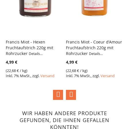
Francis Miot - Hexen
Francis Miot - Coeur d'Amour
F
Fruchtaufstrich 220g mit
Fruchtaufstrich 220g mit
C
VERGLEICH
VERGLEICH
Rohrzucker
Rohrzucker
m
Details...
Details...
4,99 €
4,99 €
4
(
22,68 €
/ kg)
(
22,68 €
/ kg)
(
2
Inkl. 7% MwSt., zzgl.
Versand
Inkl. 7% MwSt., zzgl.
Versand
I
WIR HABEN ANDERE PRODUKTE
GEFUNDEN, DIE IHNEN GEFALLEN
KÖNNTEN!