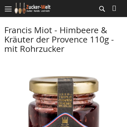
Direkt
Suche
zum
Inhalt
Francis Miot - Himbeere &
Kräuter der Provence 110g -
mit Rohrzucker
Skip
to
the
end
of
the
images
gallery