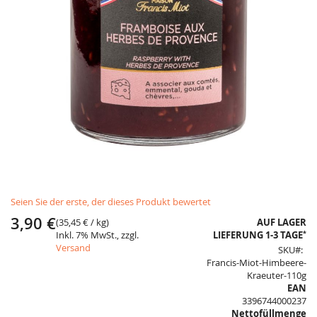
Skip
Seien Sie der erste, der dieses Produkt bewertet
to
the
3,90 €
(
35,45 €
/ kg)
AUF LAGER
beginning
*
Inkl. 7% MwSt., zzgl.
LIEFERUNG 1-3 TAGE
of
Versand
SKU
the
Francis-Miot-Himbeere-
images
Kraeuter-110g
gallery
EAN
3396744000237
Nettofüllmenge