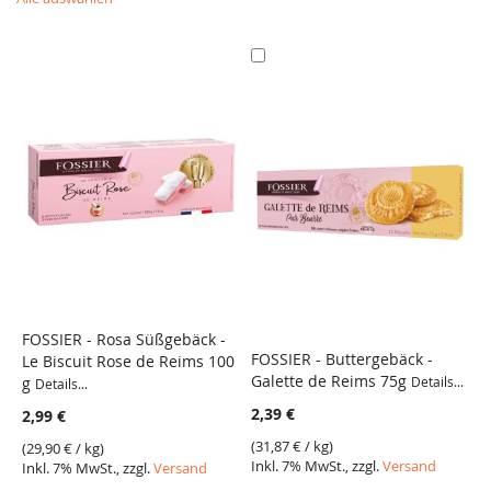
In
den
Warenkorb
FOSSIER - Rosa Süßgebäck -
FOSSIER - Buttergebäck -
F
Le Biscuit Rose de Reims 100
VERGLEICH
Galette de Reims 75g
R
g
Details...
Details...
VERGLEICH
B
2,39 €
2,99 €
H
(
31,87 €
/ kg)
(
29,90 €
/ kg)
3
Inkl. 7% MwSt., zzgl.
Versand
Inkl. 7% MwSt., zzgl.
Versand
(
3