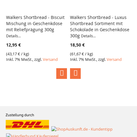
Walkers Shortbread - Biscuit
Walkers Shortbread - Luxus
L
Mischung in Geschenkdose
Shortbread Sortiment mit
De
mit Reliefprägung 300g
Schokolade in Geschenkdose
1
300g
Details...
Details...
(
1
12,95 €
18,50 €
I
(
43,17 €
/ kg)
(
61,67 €
/ kg)
Inkl. 7% MwSt., zzgl.
Versand
Inkl. 7% MwSt., zzgl.
Versand