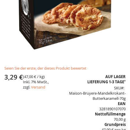
Skip
Seien Sie der erste, der dieses Produkt bewertet
to
the
3,29 €
(
47,00 €
/ kg)
AUF LAGER
beginning
*
Inkl. 7% MwSt.,
LIEFERUNG 1-3 TAGE
of
zzgl.
Versand
SKU
the
Maison-Bruyere-Mandelkrokant-
images
Butterkaramell-70g
gallery
EAN
3281890107070
Nettofüllmenge
70,00 g
Grundpreis
47,00 € pro kg