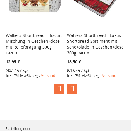
Walkers Shortbread - Biscuit
Walkers Shortbread - Luxus
L
Mischung in Geschenkdose
Shortbread Sortiment mit
De
mit Reliefprägung 300g
Schokolade in Geschenkdose
1
300g
Details...
Details...
(
1
12,95 €
18,50 €
I
(
43,17 €
/ kg)
(
61,67 €
/ kg)
Inkl. 7% MwSt., zzgl.
Versand
Inkl. 7% MwSt., zzgl.
Versand