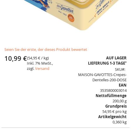
Skip
Seien Sie der erste, der dieses Produkt bewertet
to
the
10,99 €
(
54,95 €
/ kg)
AUF LAGER
beginning
*
Inkl. 7% MwSt.,
LIEFERUNG 1-3 TAGE
of
zzgl.
Versand
SKU
the
MAISON-GAVOTTES-Crepes-
images
Dentelles-200-DOSE
gallery
EAN
3535800003014
Nettofüllmenge
200,00 g
Grundpreis
54,95 € pro kg
Artikelgewicht
0,360 kg