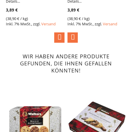
Details...
Details...
3
3,89 €
3,89 €
(
2
I
(
38,90 €
/ kg)
(
38,90 €
/ kg)
Inkl. 7% MwSt., zzgl.
Versand
Inkl. 7% MwSt., zzgl.
Versand
WIR HABEN ANDERE PRODUKTE
GEFUNDEN, DIE IHNEN GEFALLEN
KÖNNTEN!