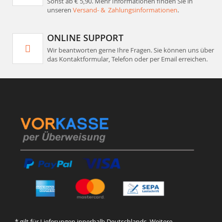
Sonst ab € 5,90. Mehr Informationen finden Sie in
unseren
Versand- & Zahlungsinformationen
.
ONLINE SUPPORT
Wir beantworten gerne Ihre Fragen. Sie können uns über
das Kontaktformular, Telefon oder per Email erreichen.
* gilt für Lieferungen innerhalb Deutschlands. Weitere