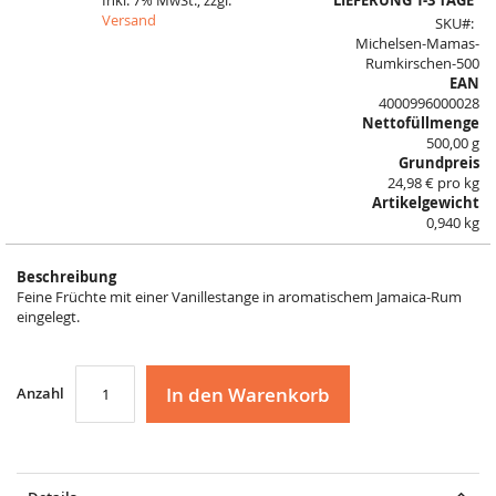
Inkl. 7% MwSt., zzgl.
LIEFERUNG 1-3 TAGE
of
Versand
SKU
the
Michelsen-Mamas-
images
Rumkirschen-500
gallery
EAN
4000996000028
Nettofüllmenge
500,00 g
Grundpreis
24,98 € pro kg
Artikelgewicht
0,940 kg
Beschreibung
Feine Früchte mit einer Vanillestange in aromatischem Jamaica-Rum
eingelegt.
In den Warenkorb
Anzahl