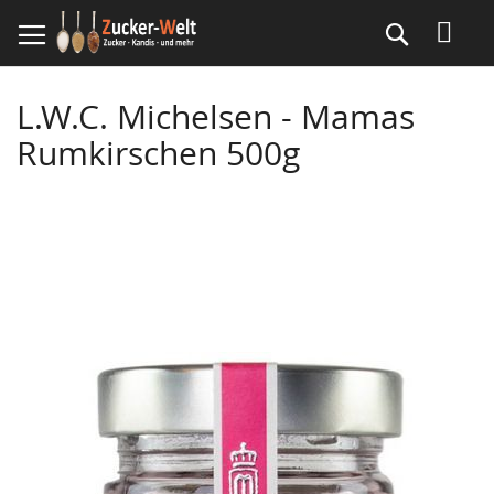
Direkt
Suche
zum
Inhalt
L.W.C. Michelsen - Mamas
Rumkirschen 500g
Skip
to
the
end
of
the
images
gallery