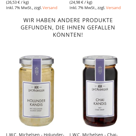
(
26,53 €
/ kg)
(
24,98 €
/ kg)
Inkl. 7% MwSt., zzgl.
Versand
Inkl. 7% MwSt., zzgl.
Versand
WIR HABEN ANDERE PRODUKTE
GEFUNDEN, DIE IHNEN GEFALLEN
KÖNNTEN!
L.W.C. Michelsen - Holunder-
L.W.C. Michelsen - Chai-
L