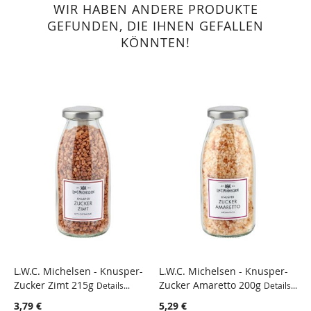
WIR HABEN ANDERE PRODUKTE
GEFUNDEN, DIE IHNEN GEFALLEN
KÖNNTEN!
L.W.C. Michelsen - Knusper-
L.W.C. Michelsen - Knusper-
L
Zucker Zimt 215g
Zucker Amaretto 200g
Z
Details...
Details...
3,79 €
5,29 €
4