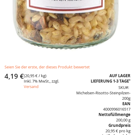
Skip
Seien Sie der erste, der dieses Produkt bewertet
to
the
4,19 €
(
20,95 €
/ kg)
AUF LAGER
beginning
*
Inkl. 7% MwSt., zzgl.
LIEFERUNG 1-3 TAGE
of
Versand
SKU
the
Michelsen-Risotto-Steinpilzen-
images
200g
gallery
EAN
4000996016517
Nettofüllmenge
200,00 g
Grundpreis
20,95 € pro kg