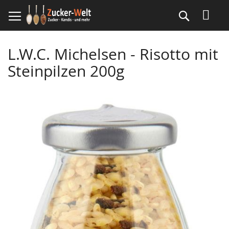
Direkt
Suche
zum
Inhalt
L.W.C. Michelsen - Risotto mit
Steinpilzen 200g
Skip
to
the
end
of
the
images
gallery