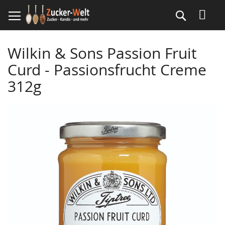
Direkt
Suche
zum
Inhalt
Wilkin & Sons Passion Fruit
Curd - Passionsfrucht Creme
312g
Skip
to
the
end
of
the
images
gallery