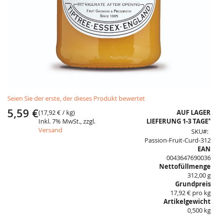
Skip
Seien Sie der erste, der dieses Produkt bewertet
to
the
5,59 €
(
17,92 €
/ kg)
AUF LAGER
beginning
*
Inkl. 7% MwSt., zzgl.
LIEFERUNG 1-3 TAGE
of
Versand
SKU
the
Passion-Fruit-Curd-312
images
EAN
gallery
0043647690036
Nettofüllmenge
312,00 g
Grundpreis
17,92 € pro kg
Artikelgewicht
0,500 kg