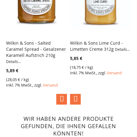
Wilkin & Sons - Salted
Wilkin & Sons Lime Curd -
W
Caramel Spread - Gesalzener
Limetten Creme 312g
Z
Details...
VERGLEICH
VERGLEICH
Karamell Aufstrich 210g
5,85 €
5
Details...
(
18,75 €
/ kg)
(
1
5,89 €
Inkl. 7% MwSt., zzgl.
Versand
I
(
28,05 €
/ kg)
Inkl. 7% MwSt., zzgl.
Versand
WIR HABEN ANDERE PRODUKTE
GEFUNDEN, DIE IHNEN GEFALLEN
KÖNNTEN!