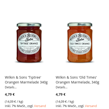
Wilkin & Sons 'Tiptree'
Wilkin & Sons 'Old Times'
W
Orangen Marmelade 340g
Orangen Marmelade, 340g
O
Details...
Details...
De
4,79 €
4,79 €
4
(
14,09 €
/ kg)
(
14,09 €
/ kg)
(
1
Inkl. 7% MwSt., zzgl.
Versand
Inkl. 7% MwSt., zzgl.
Versand
I