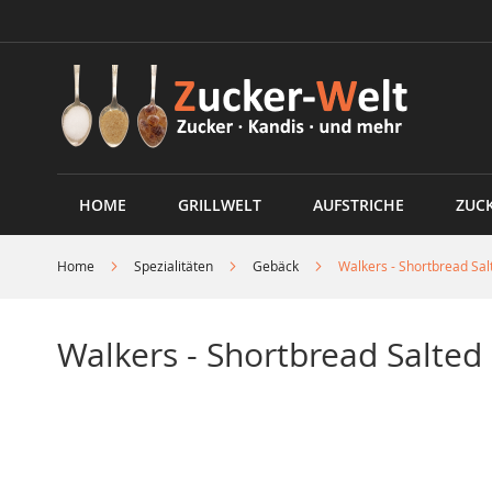
Direkt
zum
Inhalt
HOME
GRILLWELT
AUFSTRICHE
ZUC
Home
Spezialitäten
Gebäck
Walkers - Shortbread Sa
Walkers - Shortbread Salted
Skip
to