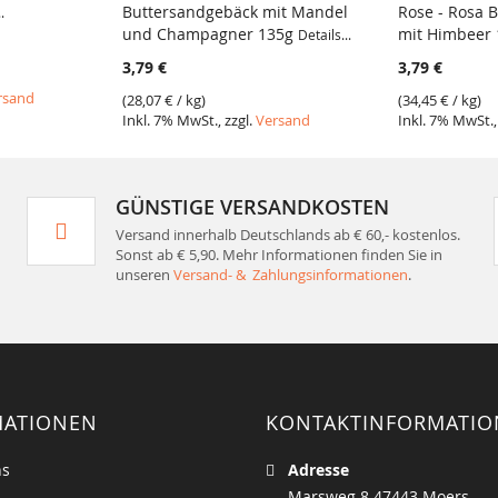
Buttersandgebäck mit Mandel
Rose - Rosa 
.
und Champagner 135g
mit Himbeer
Details...
3,79 €
3,79 €
rsand
(
28,07 €
/ kg)
(
34,45 €
/ kg)
Inkl. 7% MwSt., zzgl.
Versand
Inkl. 7% MwSt.,
GÜNSTIGE VERSANDKOSTEN
Versand innerhalb Deutschlands ab € 60,- kostenlos.
Sonst ab € 5,90. Mehr Informationen finden Sie in
unseren
Versand- & Zahlungsinformationen
.
MATIONEN
KONTAKTINFORMATI
ns
Adresse
Marsweg 8 47443 Moers