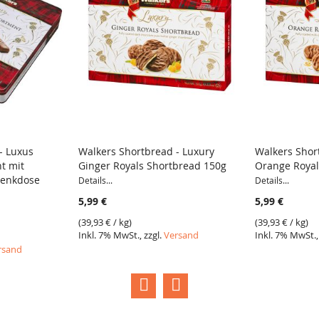
- Luxus
Walkers Shortbread - Luxury
Walkers Shor
t mit
Ginger Royals Shortbread 150g
Orange Royal
VERGLEICH
VERGLE
henkdose
Details...
Details...
5,99 €
5,99 €
(
39,93 €
/ kg)
(
39,93 €
/ kg)
Inkl. 7% MwSt., zzgl.
Versand
Inkl. 7% MwSt.,
rsand