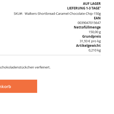
AUF LAGER
*
LIEFERUNG 1-3 TAGE
SKU
Walkers-Shortbread-Caramel-Chocolate-Chip-150g
EAN
0039047015647
Nettofüllmenge
150,00 g
Grundpreis
31,93 € pro kg
Artikelgewicht
0,210 kg
schokoladenstückchen verfeinert.
nkorb