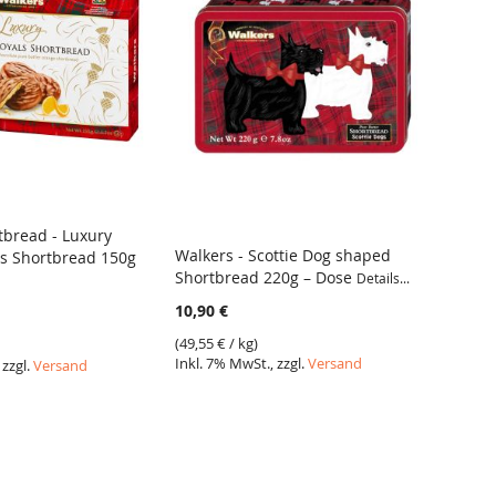
tbread - Luxury
Walke
Walkers - Scottie Dog shaped
s Shortbread 150g
Short
ICH
Shortbread 220g – Dose
Details...
Schok
VERGLEICH
10,90 €
8,39 €
(
49,55 €
/ kg)
(
36,48 
Inkl. 7% MwSt., zzgl.
Versand
 zzgl.
Versand
Inkl. 7