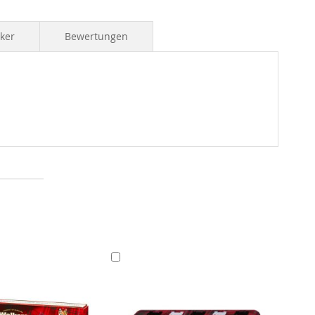
iker
Bewertungen
In
den
Warenkorb