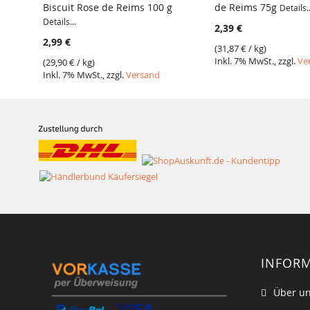
Biscuit Rose de Reims 100 g
de Reims 75g
Details..
Details...
2,39 €
2,99 €
(
31,87 €
/ kg)
Inkl. 7% MwSt., zzgl.
Ve
(
29,90 €
/ kg)
Inkl. 7% MwSt., zzgl.
Versand
INFOR
Über u