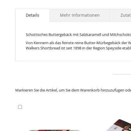
Skip
to
the
Details
Mehr Informationen
Zuta
beginning
of
the
Schottisches Buttergebäck mit Salzkaramell und Milchschoko
images
gallery
Von Kennern als das feinste reine Butter-Mürbegebäck der 
Walkers Shortbread ist seit 1898 in der Region Speyside etabli
Markieren Sie die Artikel, um Sie dem Warenkorb hinzuzufügen od
In
den
Warenkorb