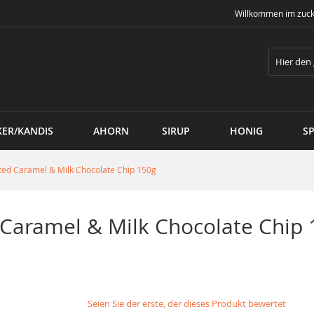
Willkommen im zuck
Suche
KER/KANDIS
AHORN
SIRUP
HONIG
SP
lted Caramel & Milk Chocolate Chip 150g
 Caramel & Milk Chocolate Chip
Seien Sie der erste, der dieses Produkt bewertet