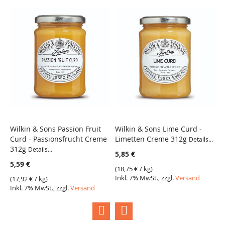
Wilkin & Sons Passion Fruit
Wilkin & Sons Lime Curd -
W
Curd - Passionsfrucht Creme
Limetten Creme 312g
Z
Details...
312g
Details...
5,85 €
5
5,59 €
(
18,75 €
/ kg)
(
1
Inkl. 7% MwSt., zzgl.
Versand
I
(
17,92 €
/ kg)
Inkl. 7% MwSt., zzgl.
Versand