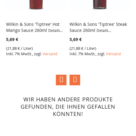
Wilkin & Sons 'Tiptree' Hot
Wilkin & Sons 'Tiptree' Steak
W
Mango Sauce 260ml
Sauce 260ml
B
Details...
Details...
VERGLEICH
VERGLEICH
De
5,69 €
5,69 €
5
(
21,88 €
/ Liter)
(
21,88 €
/ Liter)
Inkl. 7% MwSt., zzgl.
Versand
Inkl. 7% MwSt., zzgl.
Versand
(
2
I
WIR HABEN ANDERE PRODUKTE
GEFUNDEN, DIE IHNEN GEFALLEN
KÖNNTEN!