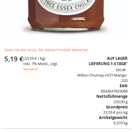
Skip
Seien Sie der erste, der dieses Produkt bewertet
to
the
5,19 €
(
23,59 €
/ kg)
AUF LAGER
beginning
*
Inkl. 7% MwSt., zzgl.
LIEFERUNG 1-3 TAGE
of
Versand
SKU
the
Wilkin-Chutney-HOT-Mango-
images
220
gallery
EAN
0043647833068
Nettofüllmenge
220,00 g
Grundpreis
23,59 € pro kg
Artikelgewicht
0,370 kg