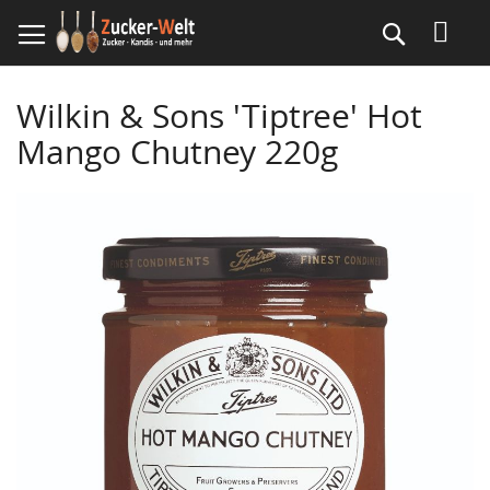
Direkt
Suche
zum
Inhalt
Wilkin & Sons 'Tiptree' Hot
Mango Chutney 220g
Skip
to
the
end
of
the
images
gallery