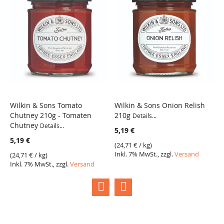
Wilkin & Sons Tomato
Wilkin & Sons Onion Relish
W
Chutney 210g - Tomaten
210g
C
Details...
Chutney
P
Details...
5,19 €
5,19 €
5
(
24,71 €
/ kg)
Inkl. 7% MwSt., zzgl.
Versand
(
24,71 €
/ kg)
(
2
Inkl. 7% MwSt., zzgl.
Versand
I