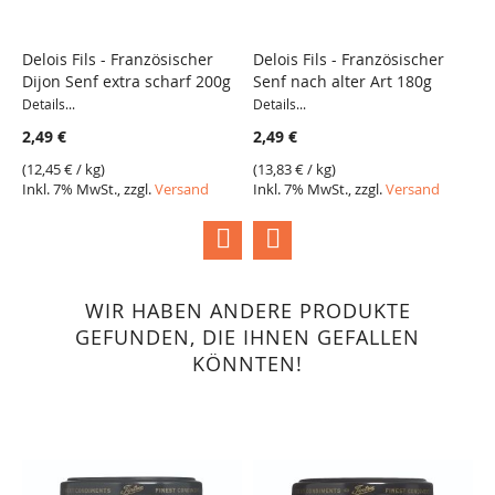
Delois Fils - Französischer
Delois Fils - Französischer
D
Dijon Senf extra scharf 200g
Senf nach alter Art 180g
S
VERGLEICH
VERGLEICH
Details...
Details...
De
2,49 €
2,49 €
2
(
12,45 €
/ kg)
(
13,83 €
/ kg)
(
2
Inkl. 7% MwSt., zzgl.
Versand
Inkl. 7% MwSt., zzgl.
Versand
I
WIR HABEN ANDERE PRODUKTE
GEFUNDEN, DIE IHNEN GEFALLEN
KÖNNTEN!