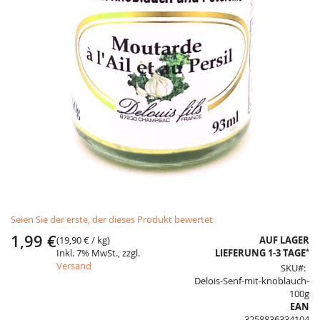
Skip
Seien Sie der erste, der dieses Produkt bewertet
to
the
1,99 €
(
19,90 €
/ kg)
AUF LAGER
beginning
*
Inkl. 7% MwSt., zzgl.
LIEFERUNG 1-3 TAGE
of
Versand
SKU
the
Delois-Senf-mit-knoblauch-
images
100g
gallery
EAN
3258836334104