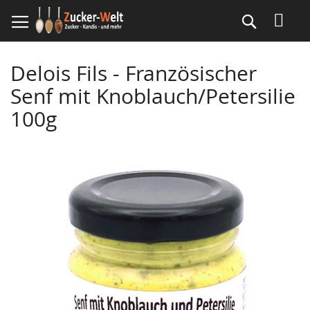
Direkt
Suche
zum
Inhalt
Delois Fils - Französischer
Senf mit Knoblauch/Petersilie
100g
Skip
to
the
end
of
the
images
gallery