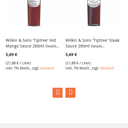
Wilkin & Sons 'Tiptree' Hot
Wilkin & Sons 'Tiptree' Steak
W
Mango Sauce 260ml
Sauce 260ml
B
Details...
Details...
De
5,69 €
5,69 €
5
(
21,88 €
/ Liter)
(
21,88 €
/ Liter)
Inkl. 7% MwSt., zzgl.
Versand
Inkl. 7% MwSt., zzgl.
Versand
(
2
I