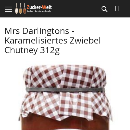
Direkt
Suche
zum
Inhalt
Mrs Darlingtons -
Karamelisiertes Zwiebel
Chutney 312g
Skip
to
the
end
of
the
images
gallery