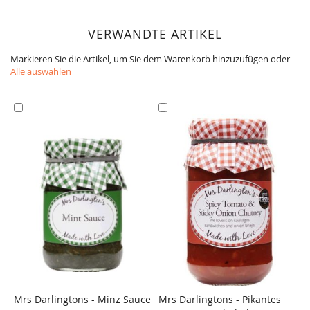
VERWANDTE ARTIKEL
Markieren Sie die Artikel, um Sie dem Warenkorb hinzuzufügen oder
Alle auswählen
In
In
den
den
Warenkorb
Warenkorb
Mrs Darlingtons - Minz Sauce
Mrs Darlingtons - Pikantes
M