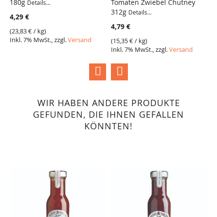
180g
Tomaten Zwiebel Chutney
C
Details...
VERGLEICH
VERGLEICH
312g
Details...
4,29 €
4
4,79 €
(
23,83 €
/ kg)
(
1
Inkl. 7% MwSt., zzgl.
Versand
I
(
15,35 €
/ kg)
Inkl. 7% MwSt., zzgl.
Versand
WIR HABEN ANDERE PRODUKTE
GEFUNDEN, DIE IHNEN GEFALLEN
KÖNNTEN!