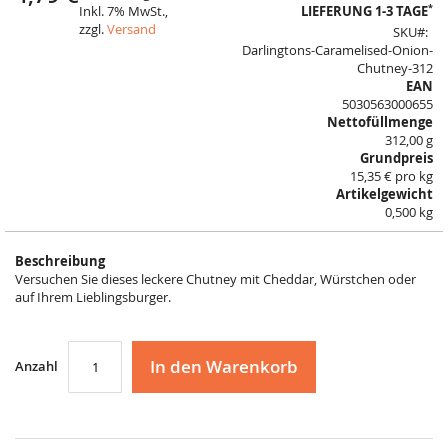
beginning
*
Inkl. 7% MwSt.,
LIEFERUNG 1-3 TAGE
of
zzgl.
Versand
SKU
the
Darlingtons-Caramelised-Onion-
images
Chutney-312
gallery
EAN
5030563000655
Nettofüllmenge
312,00 g
Grundpreis
15,35 € pro kg
Artikelgewicht
0,500 kg
Beschreibung
Versuchen Sie dieses leckere Chutney mit Cheddar, Würstchen oder
auf Ihrem Lieblingsburger.
In den Warenkorb
Anzahl