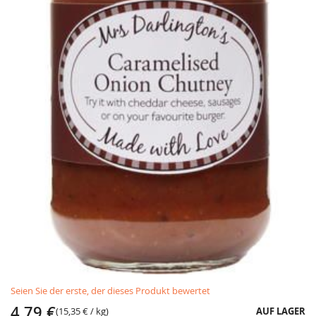
Skip
Seien Sie der erste, der dieses Produkt bewertet
to
the
4,79 €
(
15,35 €
/ kg)
AUF LAGER