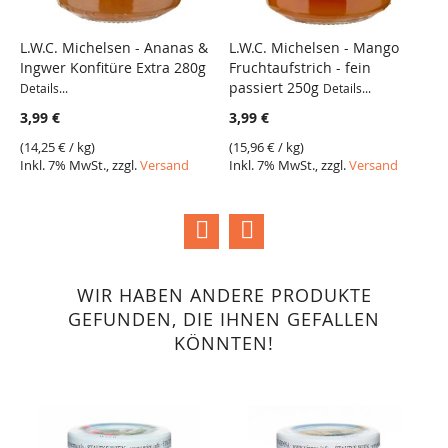
L.W.C. Michelsen - Ananas &
L.W.C. Michelsen - Mango
L
Ingwer Konfitüre Extra 280g
Fruchtaufstrich - fein
H
VERGLEICH
VERGLEICH
passiert 250g
Details...
Details...
De
3,99 €
3,99 €
4
(
14,25 €
/ kg)
(
15,96 €
/ kg)
(
1
Inkl. 7% MwSt., zzgl.
Versand
Inkl. 7% MwSt., zzgl.
Versand
I
WIR HABEN ANDERE PRODUKTE
GEFUNDEN, DIE IHNEN GEFALLEN
KÖNNTEN!