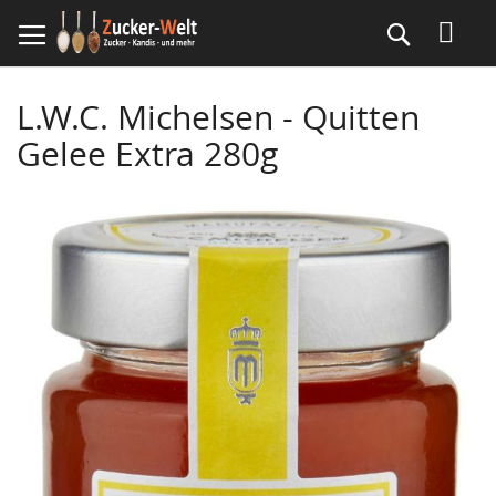
Direkt
Suche
zum
Inhalt
L.W.C. Michelsen - Quitten
Gelee Extra 280g
Skip
to
the
end
of
the
images
gallery