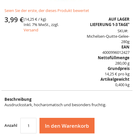
Skip
Seien Sie der erste, der dieses Produkt bewertet
to
the
3,99 €
(
14,25 €
/ kg)
AUF LAGER
beginning
*
Inkl. 7% MwSt., zzgl.
LIEFERUNG 1-3 TAGE
of
Versand
SKU
the
Michelsen-Quitte-Gelee-
images
280g
gallery
EAN
4000996012427
Nettofüllmenge
280,00 g
Grundpreis
14,25 € pro kg
Artikelgewicht
0,400 kg
Beschreibung
Ausdrucksstark, hocharomatisch und besonders fruchtig.
In den Warenkorb
Anzahl