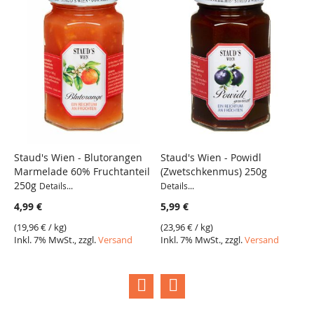
Staud's Wien - Blutorangen
Staud's Wien - Powidl
S
Marmelade 60% Fruchtanteil
(Zwetschkenmus) 250g
K
250g
p
Details...
Details...
2
4,99 €
5,99 €
4
(
19,96 €
/ kg)
(
23,96 €
/ kg)
Inkl. 7% MwSt., zzgl.
Versand
Inkl. 7% MwSt., zzgl.
Versand
(
1
I