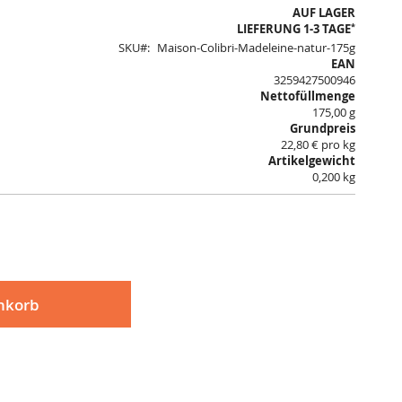
AUF LAGER
*
LIEFERUNG 1-3 TAGE
SKU
Maison-Colibri-Madeleine-natur-175g
EAN
3259427500946
Nettofüllmenge
175,00 g
Grundpreis
22,80 € pro kg
Artikelgewicht
0,200 kg
nkorb