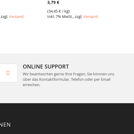
3,79 €
5,99 €
(
34,45 €
/ kg)
(
39,93 
 zzgl.
Versand
Inkl. 7% MwSt., zzgl.
Versand
Inkl. 7
ONLINE SUPPORT
Wir beantworten gerne Ihre Fragen. Sie können uns
über das Kontaktformular, Telefon oder per Email
erreichen.
ONEN