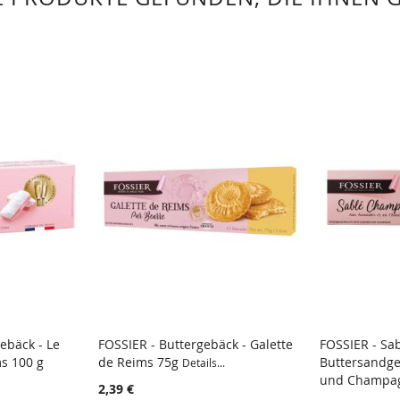
ebäck - Le
FOSSIER - Buttergebäck - Galette
FOSSIER - Sa
ms 100 g
de Reims 75g
Buttersandg
Details...
und Champa
2,39 €