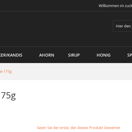
Willkommen im zuck
Suche
KER/KANDIS
AHORN
SIRUP
HONIG
SP
ne 175g
175g
Seien Sie der erste, der dieses Produkt bewertet