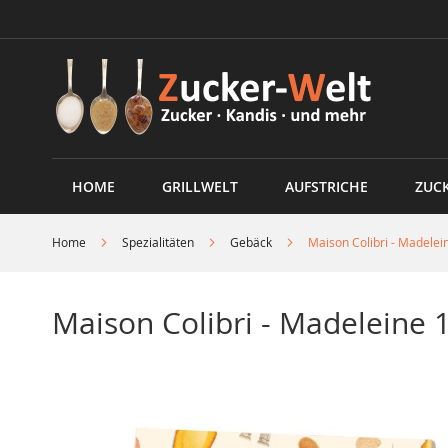
Direkt
zum
Inhalt
HOME
GRILLWELT
AUFSTRICHE
ZUC
Home
Spezialitäten
Gebäck
Maison Colibri - Madelei
Maison Colibri - Madeleine 
Skip
to