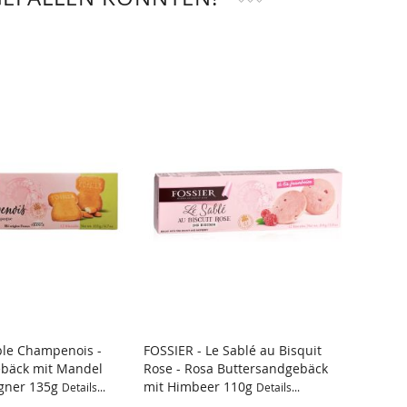
ble Champenois -
FOSSIER - Le Sablé au Bisquit
Walke
ebäck mit Mandel
Rose - Rosa Buttersandgebäck
Orang
gner 135g
mit Himbeer 110g
Details...
Details...
Details.