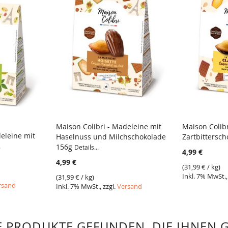
Maison Colibri - Madeleine mit
Maison Colibr
eleine mit
Haselnuss und Milchschokolade
Zartbittersc
VERGLEICH
VERGLE
.
156g
Details...
4,99 €
4,99 €
(
31,99 €
/ kg)
Inkl. 7% MwSt.,
(
31,99 €
/ kg)
rsand
Inkl. 7% MwSt., zzgl.
Versand
 PRODUKTE GEFUNDEN, DIE IHNEN 