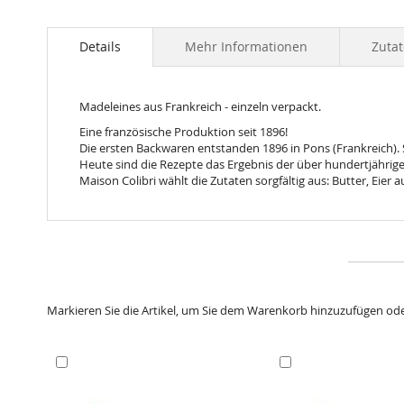
Skip
to
the
Details
Mehr Informationen
Zuta
beginning
of
the
Madeleines aus Frankreich - einzeln verpackt.
images
gallery
Eine französische Produktion seit 1896!
Die ersten Backwaren entstanden 1896 in Pons (Frankreich)
Heute sind die Rezepte das Ergebnis der über hundertjährig
Maison Colibri wählt die Zutaten sorgfältig aus: Butter, Eier
Markieren Sie die Artikel, um Sie dem Warenkorb hinzuzufügen od
In
In
den
den
Warenkorb
Warenkorb