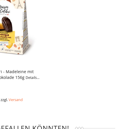
i - Madeleine mit
hokolade 156g
Details...
ICH
 zzgl.
Versand
GEFALLEN KÖNNTEN!