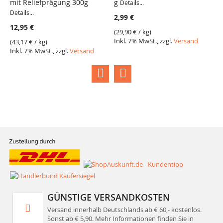
mit Reliefprägung 300g
g
Details...
2
Details...
2,99 €
(
3
12,95 €
I
(
29,90 €
/ kg)
Inkl. 7% MwSt., zzgl.
Versand
(
43,17 €
/ kg)
Inkl. 7% MwSt., zzgl.
Versand
GÜNSTIGE VERSANDKOSTEN
Versand innerhalb Deutschlands ab € 60,- kostenlos.
Sonst ab € 5,90. Mehr Informationen finden Sie in