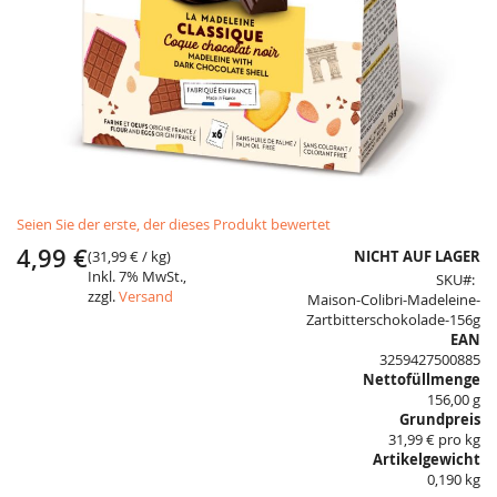
Skip
Seien Sie der erste, der dieses Produkt bewertet
to
the
4,99 €
(
31,99 €
/ kg)
NICHT AUF LAGER
beginning
Inkl. 7% MwSt.,
SKU
of
zzgl.
Versand
Maison-Colibri-Madeleine-
the
Zartbitterschokolade-156g
images
EAN
gallery
3259427500885
Nettofüllmenge
156,00 g
Grundpreis
31,99 € pro kg
Artikelgewicht
0,190 kg