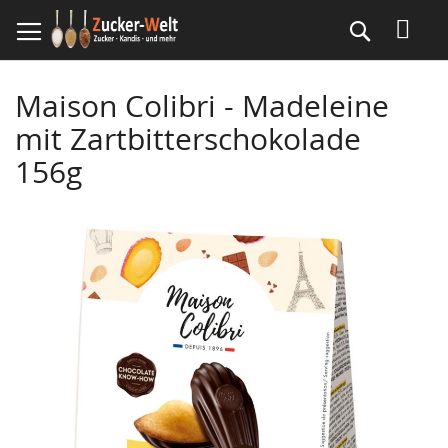
Direkt
Suche
zum
Inhalt
Maison Colibri - Madeleine
mit Zartbitterschokolade
156g
Skip
to
the
end
of
the
images
gallery