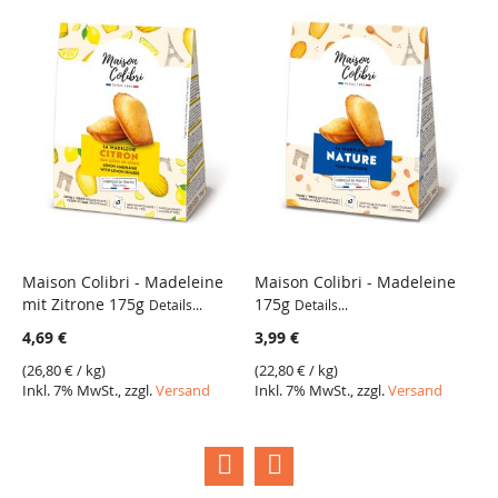
Warenkorb
Warenkorb
Maison Colibri - Madeleine
Maison Colibri - Madeleine
M
mit Zitrone 175g
175g
m
Details...
Details...
VERGLEICH
VERGLEICH
4,69 €
3,99 €
4
(
26,80 €
/ kg)
(
22,80 €
/ kg)
(
2
Inkl. 7% MwSt., zzgl.
Versand
Inkl. 7% MwSt., zzgl.
Versand
I