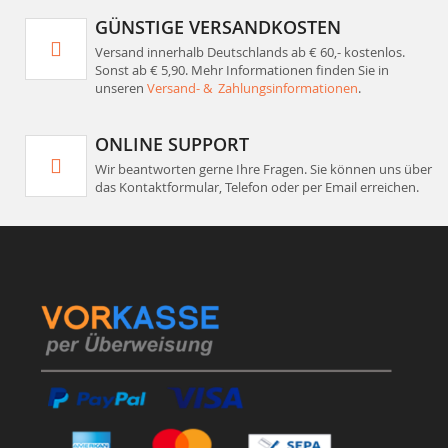
GÜNSTIGE VERSANDKOSTEN
Versand innerhalb Deutschlands ab € 60,- kostenlos.
Sonst ab € 5,90. Mehr Informationen finden Sie in
unseren
Versand- & Zahlungsinformationen
.
ONLINE SUPPORT
Wir beantworten gerne Ihre Fragen. Sie können uns über
das Kontaktformular, Telefon oder per Email erreichen.